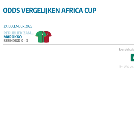
ODDS VERGELIJKEN AFRICA CUP
29. DECEMBER 2025
REPUBLIEK ZAMBIA
MAROKKO
BEËINDIGD 0 - 3
Toon de best
18+. Wed ver