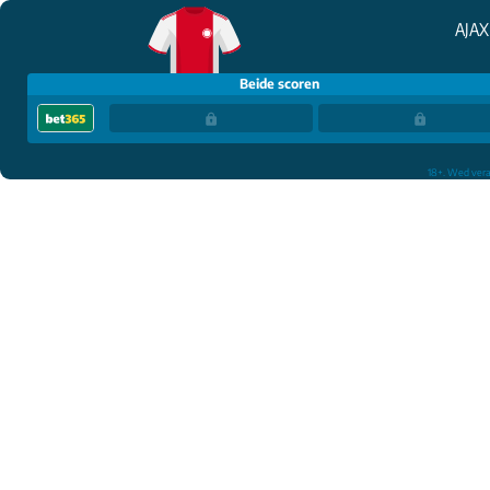
AJAX
Beide scoren
18+. Wed ver