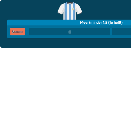
Meer/minder 1.5 (1e helft)