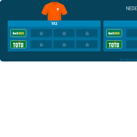
NEDE
1X2
18+. Wed ver