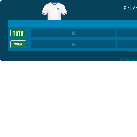
FINLA
18+. Wed ver