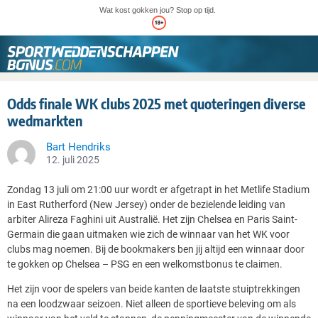
Wat kost gokken jou? Stop op tijd.
Odds finale WK clubs 2025 met quoteringen diverse
wedmarkten
Bart Hendriks
12. juli 2025
Zondag 13 juli om 21:00 uur wordt er afgetrapt in het Metlife Stadium
in East Rutherford (New Jersey) onder de bezielende leiding van
arbiter Alireza Faghini uit Australië. Het zijn Chelsea en Paris Saint-
Germain die gaan uitmaken wie zich de winnaar van het WK voor
clubs mag noemen. Bij de bookmakers ben jij altijd een winnaar door
te gokken op Chelsea – PSG en een welkomstbonus te claimen.
Het zijn voor de spelers van beide kanten de laatste stuiptrekkingen
na een loodzwaar seizoen. Niet alleen de sportieve beleving om als