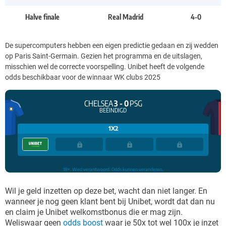
Halve finale
Real Madrid
4-0
De supercomputers hebben een eigen predictie gedaan en zij wedden
op Paris Saint-Germain. Gezien het programma en de uitslagen,
misschien wel de correcte voorspelling. Unibet heeft de volgende
odds beschikbaar voor de winnaar WK clubs 2025
Wil je geld inzetten op deze bet, wacht dan niet langer. En
wanneer je nog geen klant bent bij Unibet, wordt dat dan nu
en claim je Unibet welkomstbonus die er mag zijn.
Weliswaar geen
odds boost
waar je 50x tot wel 100x je inzet