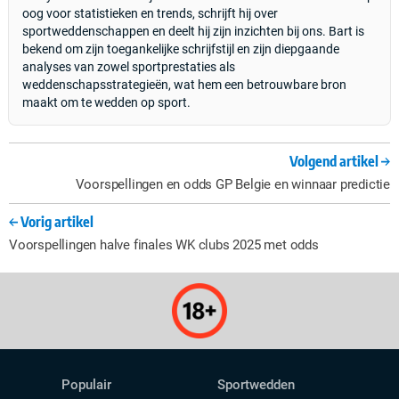
oog voor statistieken en trends, schrijft hij over
sportweddenschappen en deelt hij zijn inzichten bij ons. Bart is
bekend om zijn toegankelijke schrijfstijl en zijn diepgaande
analyses van zowel sportprestaties als
weddenschapsstrategieën, wat hem een betrouwbare bron
maakt om te wedden op sport.
Volgend artikel
Voorspellingen en odds GP Belgie en winnaar predictie
Vorig artikel
Voorspellingen halve finales WK clubs 2025 met odds
Populair
Sportwedden