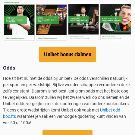
Unibet bonus claimen
Odds
Hoe zit het nu met de odds bij Unibet? De odds verschillen natuurlijk
per sport en per wedstrijd. Bij live weddenschappen veranderen deze
zelfs constant. Daarom is het best lastig om odds met het blote oog
te vergelijken. Daarom zullen wij het zware werk op ons nemen en de
Unibet odds vergelijken met de quoteringen van andere bookmakers.
Tijdens grote wedstrijden komt Unibet ook vaak met
Unibet odd
boosts
waarmee je vaak een verhoogde quotering kunt vinden van
wel 50 of 100x!