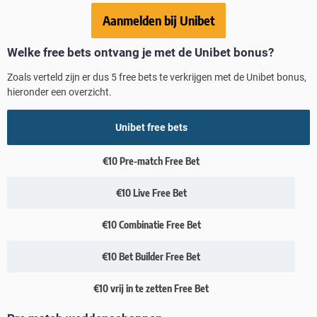
Aanmelden bij Unibet
Welke free bets ontvang je met de Unibet bonus?
Zoals verteld zijn er dus 5 free bets te verkrijgen met de Unibet bonus,
hieronder een overzicht.
Unibet free bets
€10 Pre-match Free Bet
€10 Live Free Bet
€10 Combinatie Free Bet
€10 Bet Builder Free Bet
€10 vrij in te zetten Free Bet