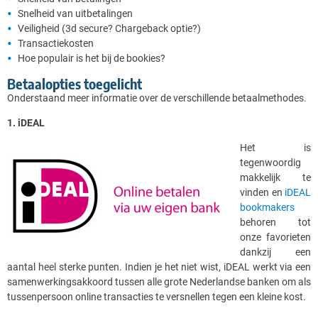
Snelheid van uitbetalingen
Veiligheid (3d secure? Chargeback optie?)
Transactiekosten
Hoe populair is het bij de bookies?
Betaalopties toegelicht
Onderstaand meer informatie over de verschillende betaalmethodes.
1. iDEAL
Het is
tegenwoordig
makkelijk te
vinden en
iDEAL
bookmakers
behoren tot
onze favorieten
dankzij een
aantal heel sterke punten. Indien je het niet wist, iDEAL werkt via een
samenwerkingsakkoord tussen alle grote Nederlandse banken om als
tussenpersoon online transacties te versnellen tegen een kleine kost.