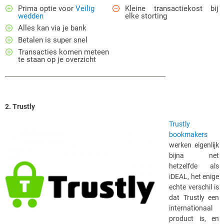
Prima optie voor
Veilig
Kleine transactiekost bij
wedden
elke storting
Alles kan via je bank
Betalen is super snel
Transacties komen meteen
te staan op je overzicht
2. Trustly
Trustly
bookmakers
werken eigenlijk
bijna net
hetzelfde als
iDEAL, het enige
echte verschil is
dat Trustly een
internationaal
product is, en