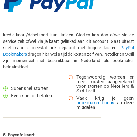
kredietkaart/debetkaart kunt krijgen. Storten kan dan ofwel via de
service zelf ofwel via je kaart gelinked aan dit account. Gaat uiterst
snel maar is meestal ook gepaard met hogere kosten.
PayPal
Bookmakers
dragen hier wel altijd de kosten zelf van. Neteller en Skrill
zijn momenteel niet beschikbaar in Nederland als bookmaker
betaalmiddel.
Tegenwoordig worden er
meer kosten aangerekend
voor storten op Netellers &
Super snel storten
Skrill zelf
Even snel uitbetalen
Vaak krijg je geen
bookmaker bonus
via deze
middelen
5. Paysafe kaart