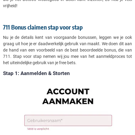
vrijheid!
711 Bonus claimen stap voor stap
Nu je de details kent van voorgaande bonussen, leggen we je ook
graag uit hoe je er daadwerkelijk gebruik van maakt. We doen dit aan
de hand van een voorbeeld van de best beoordeelde bonus, die van
711. Stap voor stap nemen wij jou mee van het aanmeldproces tot
het uiteindelijke gebruik van je free bets.
Stap 1: Aanmelden & Storten