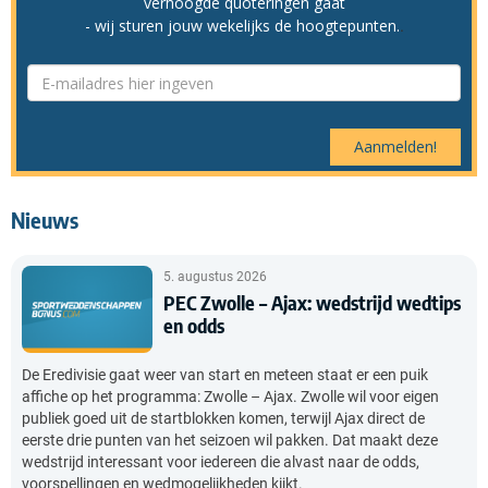
Nieuws
5. augustus 2026
PEC Zwolle – Ajax: wedstrijd wedtips
en odds
De Eredivisie gaat weer van start en meteen staat er een puik
affiche op het programma: Zwolle – Ajax. Zwolle wil voor eigen
publiek goed uit de startblokken komen, terwijl Ajax direct de
eerste drie punten van het seizoen wil pakken. Dat maakt deze
wedstrijd interessant voor iedereen die alvast naar de odds,
voorspellingen en wedmogelijkheden kijkt.