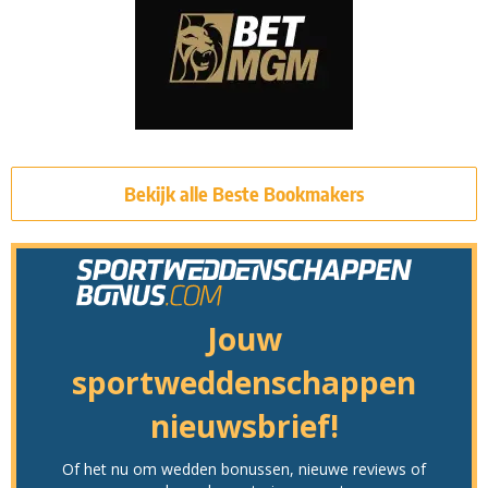
Bekijk alle Beste Bookmakers