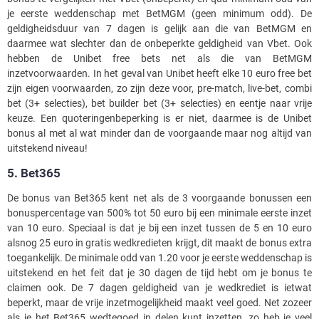
je eerste weddenschap met BetMGM (geen minimum odd). De
geldigheidsduur van 7 dagen is gelijk aan die van BetMGM en
daarmee wat slechter dan de onbeperkte geldigheid van Vbet. Ook
hebben de Unibet free bets net als die van BetMGM
inzetvoorwaarden. In het geval van Unibet heeft elke 10 euro free bet
zijn eigen voorwaarden, zo zijn deze voor, pre-match, live-bet, combi
bet (3+ selecties), bet builder bet (3+ selecties) en eentje naar vrije
keuze. Een quoteringenbeperking is er niet, daarmee is de Unibet
bonus al met al wat minder dan de voorgaande maar nog altijd van
uitstekend niveau!
5. Bet365
De bonus van Bet365 kent net als de 3 voorgaande bonussen een
bonuspercentage van 500% tot 50 euro bij een minimale eerste inzet
van 10 euro. Speciaal is dat je bij een inzet tussen de 5 en 10 euro
alsnog 25 euro in gratis wedkredieten krijgt, dit maakt de bonus extra
toegankelijk. De minimale odd van 1.20 voor je eerste weddenschap is
uitstekend en het feit dat je 30 dagen de tijd hebt om je bonus te
claimen ook. De 7 dagen geldigheid van je wedkrediet is ietwat
beperkt, maar de vrije inzetmogelijkheid maakt veel goed. Net zozeer
als je het Bet365 wedtegoed in delen kunt inzetten, zo heb je veel