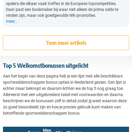
spelers die elkaar vaak treffen in de Europese topcompetities.
Daar past een bookmaker bij waar niet alleen de prima odds te
vinden zijn, maar ook goedgevulde WK-promoties.
meer…
Toon meer artikels
Top 5 Welkomstbonussen uitgelicht
Aan het begin van deze pagina heb je een lijst met alle beschikbare
sportweddenschappen bonus opties in Nederland gezien. Een lijst is
echter maar beknopt en daarom lichten we de top 5 nog graag toe.
Allereerst met een uitgebreidere tabel met voorwaarden en daarna
beschrijven we de bonussen zelf in detail zodat jij weet waarom deze
zo goed beoordeeld zijn en hoe je precies gebruik kunt maken van
betreffende sportweddenschappen bonus.
Max.