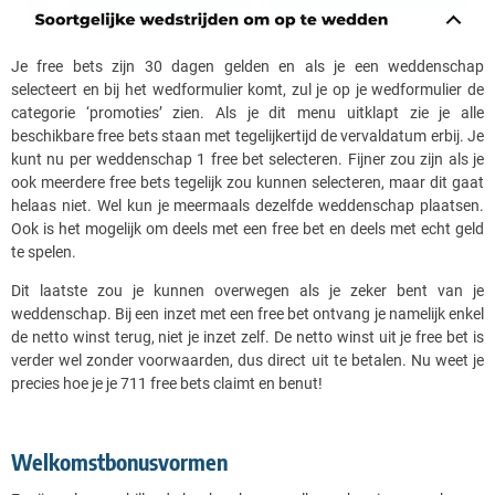
Je free bets zijn 30 dagen gelden en als je een weddenschap
selecteert en bij het wedformulier komt, zul je op je wedformulier de
categorie ‘promoties’ zien. Als je dit menu uitklapt zie je alle
beschikbare free bets staan met tegelijkertijd de vervaldatum erbij. Je
kunt nu per weddenschap 1 free bet selecteren. Fijner zou zijn als je
ook meerdere free bets tegelijk zou kunnen selecteren, maar dit gaat
helaas niet. Wel kun je meermaals dezelfde weddenschap plaatsen.
Ook is het mogelijk om deels met een free bet en deels met echt geld
te spelen.
Dit laatste zou je kunnen overwegen als je zeker bent van je
weddenschap. Bij een inzet met een free bet ontvang je namelijk enkel
de netto winst terug, niet je inzet zelf. De netto winst uit je free bet is
verder wel zonder voorwaarden, dus direct uit te betalen. Nu weet je
precies hoe je je 711 free bets claimt en benut!
Welkomstbonusvormen