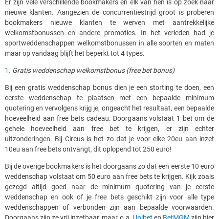
Er zijn vele verschillende bookmakers en elk van hen is op zoek naar
nieuwe klanten. Aangezien de concurrentiestrijd groot is proberen
bookmakers nieuwe klanten te werven met aantrekkelijke
welkomstbonussen en andere promoties. In het verleden had je
sportweddenschappen welkomstbonussen in alle soorten en maten
maar op vandaag blijft het beperkt tot 4 types.
Gratis weddenschap welkomstbonus (free bet bonus)
Bij een gratis weddenschap bonus dien je een storting te doen, een
eerste weddenschap te plaatsen met een bepaalde minimum
quotering en vervolgens krijg je, ongeacht het resultaat, een bepaalde
hoeveelheid aan free bets cadeau. Doorgaans volstaat 1 bet om de
gehele hoeveelheid aan free bet te krijgen, er zijn echter
uitzonderingen. Bij Circus is het zo dat je voor elke 20eu aan inzet
10eu aan free bets ontvangt, dit oplopend tot 250 euro!
Bij de overige bookmakers is het doorgaans zo dat een eerste 10 euro
weddenschap volstaat om 50 euro aan free bets te krijgen. Kijk zoals
gezegd altijd goed naar de minimum quotering van je eerste
weddenschap en ook of je free bets geschikt zijn voor alle type
weddenschappen of verbonden zijn aan bepaalde voorwaarden.
Doorgaans zijn ze vrij inzetbaar, maar o.a.
Unibet
en
BetMGM
zijn hier