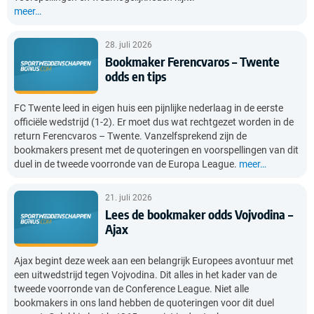
meer…
28. juli 2026
Bookmaker Ferencvaros – Twente
odds en tips
FC Twente leed in eigen huis een pijnlijke nederlaag in de eerste
officiële wedstrijd (1-2). Er moet dus wat rechtgezet worden in de
return Ferencvaros – Twente. Vanzelfsprekend zijn de
bookmakers present met de quoteringen en voorspellingen van dit
duel in de tweede voorronde van de Europa League.
meer…
21. juli 2026
Lees de bookmaker odds Vojvodina –
Ajax
Ajax begint deze week aan een belangrijk Europees avontuur met
een uitwedstrijd tegen Vojvodina. Dit alles in het kader van de
tweede voorronde van de Conference League. Niet alle
bookmakers in ons land hebben de quoteringen voor dit duel