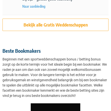
Naar aanbieding
Bekijk alle Gratis Weddenschappen
Beste Bookmakers
Beginnen met een sportweddenschappen bonus / betting bonus
zorgt op de korte termijn voor het ideale begin bij een bookmaker. We
raden je aan om dan ook van zoveel mogelijk welkomstbonussen
gebruik te maken. Voor de langere termijn is het echter voor je
gebruiksgemak en winstgevendheid belangrijk om bij een bookmaker
te spelen die uitblinkt op alle mogelijke bookmaker facetten. Welke
facetten een bookmaker kenmerkt en wie de beste betting sites zijn
vind je terug in ons beste bookmakers overzicht!