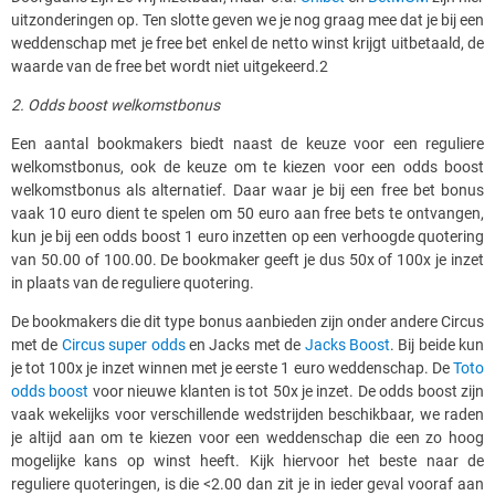
uitzonderingen op. Ten slotte geven we je nog graag mee dat je bij een
weddenschap met je free bet enkel de netto winst krijgt uitbetaald, de
waarde van de free bet wordt niet uitgekeerd.2
2. Odds boost welkomstbonus
Een aantal bookmakers biedt naast de keuze voor een reguliere
welkomstbonus, ook de keuze om te kiezen voor een odds boost
welkomstbonus als alternatief. Daar waar je bij een free bet bonus
vaak 10 euro dient te spelen om 50 euro aan free bets te ontvangen,
kun je bij een odds boost 1 euro inzetten op een verhoogde quotering
van 50.00 of 100.00. De bookmaker geeft je dus 50x of 100x je inzet
in plaats van de reguliere quotering.
De bookmakers die dit type bonus aanbieden zijn onder andere Circus
met de
Circus super odds
en Jacks met de
Jacks Boost
. Bij beide kun
je tot 100x je inzet winnen met je eerste 1 euro weddenschap. De
Toto
odds boost
voor nieuwe klanten is tot 50x je inzet. De odds boost zijn
vaak wekelijks voor verschillende wedstrijden beschikbaar, we raden
je altijd aan om te kiezen voor een weddenschap die een zo hoog
mogelijke kans op winst heeft. Kijk hiervoor het beste naar de
reguliere quoteringen, is die <2.00 dan zit je in ieder geval vooraf aan