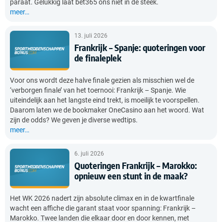
paraat. Gelukkig laat bet365 ons niet in de steek.
meer…
13. juli 2026
Frankrijk – Spanje: quoteringen voor
de finaleplek
Voor ons wordt deze halve finale gezien als misschien wel de
‘verborgen finale’ van het toernooi: Frankrijk – Spanje. Wie
uiteindelijk aan het langste eind trekt, is moeilijk te voorspellen.
Daarom laten we de bookmaker OneCasino aan het woord. Wat
zijn de odds? We geven je diverse wedtips.
meer…
6. juli 2026
Quoteringen Frankrijk – Marokko:
opnieuw een stunt in de maak?
Het WK 2026 nadert zijn absolute climax en in de kwartfinale
wacht een affiche die garant staat voor spanning: Frankrijk –
Marokko. Twee landen die elkaar door en door kennen, met