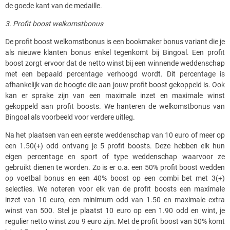
de goede kant van de medaille.
3. Profit boost welkomstbonus
De profit boost welkomstbonus is een bookmaker bonus variant die je
als nieuwe klanten bonus enkel tegenkomt bij Bingoal. Een profit
boost zorgt ervoor dat de netto winst bij een winnende weddenschap
met een bepaald percentage verhoogd wordt. Dit percentage is
afhankelijk van de hoogte die aan jouw profit boost gekoppeld is. Ook
kan er sprake zijn van een maximale inzet en maximale winst
gekoppeld aan profit boosts. We hanteren de welkomstbonus van
Bingoal als voorbeeld voor verdere uitleg.
Na het plaatsen van een eerste weddenschap van 10 euro of meer op
een 1.50(+) odd ontvang je 5 profit boosts. Deze hebben elk hun
eigen percentage en sport of type weddenschap waarvoor ze
gebruikt dienen te worden. Zo is er o.a. een 50% profit boost wedden
op voetbal bonus en een 40% boost op een combi bet met 3(+)
selecties. We noteren voor elk van de profit boosts een maximale
inzet van 10 euro, een minimum odd van 1.50 en maximale extra
winst van 500. Stel je plaatst 10 euro op een 1.90 odd en wint, je
regulier netto winst zou 9 euro zijn. Met de profit boost van 50% komt