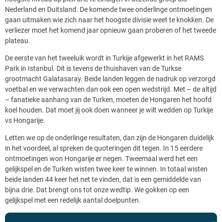
Nederland en Duitsland. De komende twee onderlinge ontmoetingen
gaan uitmaken wie zich naar het hoogste divisie weet te knokken. De
verliezer moet het komend jaar opnieuw gaan proberen of het tweede
plateau.
De eerste van het tweeluik wordt in Turkije afgewerkt in het RAMS
Park in Istanbul. Dit is tevens de thuishaven van de Turkse
grootmacht Galatasaray. Beide landen leggen de nadruk op verzorgd
voetbal en we verwachten dan ook een open wedstrijd. Met – de altijd
– fanatieke aanhang van de Turken, moeten de Hongaren het hoofd
koel houden. Dat moet jij ook doen wanneer je wilt wedden op Turkije
vs Hongarije.
Letten we op de onderlinge resultaten, dan zijn de Hongaren duidelijk
in het voordeel, al spreken de quoteringen dit tegen. In 15 eerdere
ontmoetingen won Hongarije er negen. Tweemaal werd het een
gelijkspel en de Turken wisten twee keer te winnen. In totaal wisten
beide landen 44 keer het net te vinden, dat is een gemiddelde van
bijna drie. Dat brengt ons tot onze wedtip. We gokken op een
gelijkspel met een redelijk aantal doelpunten.