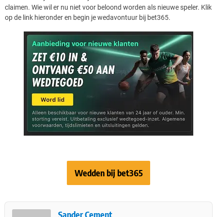
claimen. Wie wil er nu niet voor beloond worden als nieuwe speler. Klik
op de link hieronder en begin je wedavontuur bij bet365.
Wedden bij bet365
Sander Cement