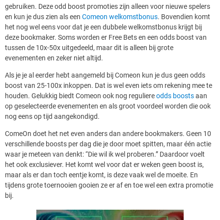
gebruiken. Deze odd boost promoties zijn alleen voor nieuwe spelers
en kun je dus zien als een
Comeon welkomstbonus
. Bovendien komt
het nog wel eens voor dat je een dubbele welkomstbonus krijgt bij
deze bookmaker. Soms worden er Free Bets en een odds boost van
tussen de 10x-50x uitgedeeld, maar dit is alleen bij grote
evenementen en zeker niet altijd.
Als je je al eerder hebt aangemeld bij Comeon kun je dus geen odds
boost van 25-100x inkoppen. Dat is wel even iets om rekening mee te
houden. Gelukkig biedt Comeon ook nog reguliere
odds boosts
aan
op geselecteerde evenementen en als groot voordeel worden die ook
nog eens op tijd aangekondigd.
ComeOn doet het net even anders dan andere bookmakers. Geen 10
verschillende boosts per dag die je door moet spitten, maar één actie
waar je meteen van denkt: “Die wil ik wel proberen.” Daardoor voelt
het ook exclusiever. Het komt wel voor dat er weken geen boost is,
maar als er dan toch eentje komt, is deze vaak wel de moeite. En
tijdens grote toernooien gooien ze er af en toe wel een extra promotie
bij.