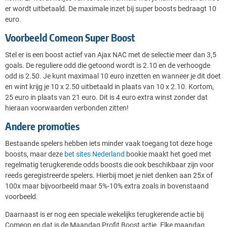
er wordt uitbetaald. De maximale inzet bij super boosts bedraagt 10
euro.
Voorbeeld Comeon Super Boost
Stel er is een boost actief van Ajax NAC met de selectie meer dan 3,5
goals. De reguliere odd die getoond wordt is 2.10 en de verhoogde
odd is 2.50. Je kunt maximaal 10 euro inzetten en wanneer je dit doet
en wint krijg je 10 x 2.50 uitbetaald in plaats van 10 x 2.10. Kortom,
25 euro in plaats van 21 euro. Dit is 4 euro extra winst zonder dat
hieraan voorwaarden verbonden zitten!
Andere promoties
Bestaande spelers hebben iets minder vaak toegang tot deze hoge
boosts, maar deze
bet sites Nederland
bookie maakt het goed met
regelmatig terugkerende odds boosts die ook beschikbaar zijn voor
reeds geregistreerde spelers. Hierbij moet je niet denken aan 25x of
100x maar bijvoorbeeld maar 5%-10% extra zoals in bovenstaand
voorbeeld.
Daarnaast is er nog een speciale wekelijks terugkerende actie bij
Comeon en dat is de Maandag Profit Boost actie. Elke maandag