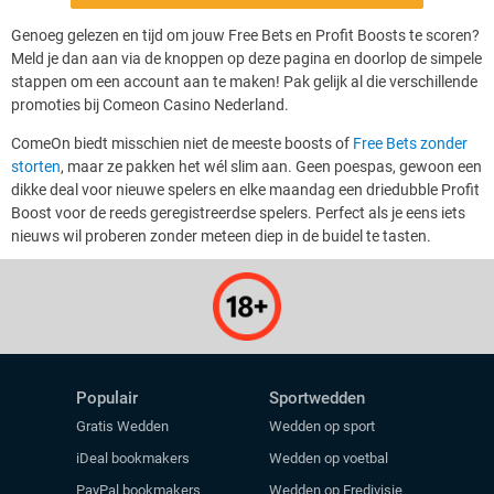
Genoeg gelezen en tijd om jouw Free Bets en Profit Boosts te scoren?
Meld je dan aan via de knoppen op deze pagina en doorlop de simpele
stappen om een account aan te maken! Pak gelijk al die verschillende
promoties bij Comeon Casino Nederland.
ComeOn biedt misschien niet de meeste boosts of
Free Bets zonder
storten
, maar ze pakken het wél slim aan. Geen poespas, gewoon een
dikke deal voor nieuwe spelers en elke maandag een driedubble Profit
Boost voor de reeds geregistreerdse spelers. Perfect als je eens iets
nieuws wil proberen zonder meteen diep in de buidel te tasten.
Populair
Sportwedden
Gratis Wedden
Wedden op sport
iDeal bookmakers
Wedden op voetbal
PayPal bookmakers
Wedden op Eredivisie