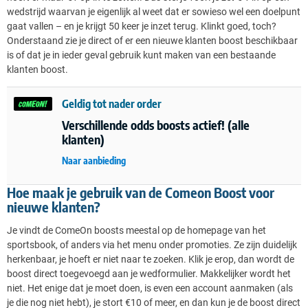
wedstrijd waarvan je eigenlijk al weet dat er sowieso wel een doelpunt
gaat vallen – en je krijgt 50 keer je inzet terug. Klinkt goed, toch?
Onderstaand zie je direct of er een nieuwe klanten boost beschikbaar
is of dat je in ieder geval gebruik kunt maken van een bestaande
klanten boost.
Geldig tot nader order
Verschillende odds boosts actief! (alle
klanten)
Naar aanbieding
Hoe maak je gebruik van de Comeon Boost voor
nieuwe klanten?
Je vindt de ComeOn boosts meestal op de homepage van het
sportsbook, of anders via het menu onder promoties. Ze zijn duidelijk
herkenbaar, je hoeft er niet naar te zoeken. Klik je erop, dan wordt de
boost direct toegevoegd aan je wedformulier. Makkelijker wordt het
niet. Het enige dat je moet doen, is even een account aanmaken (als
je die nog niet hebt), je stort €10 of meer, en dan kun je de boost direct