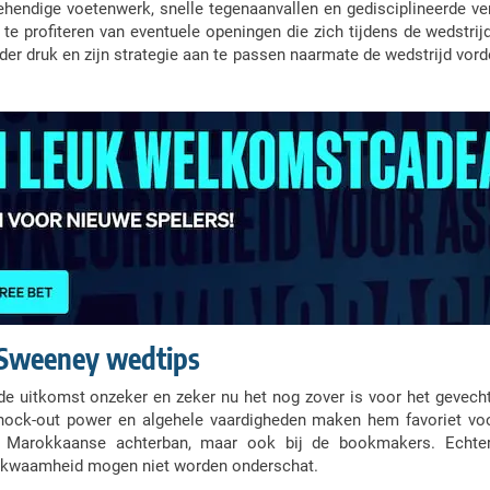
behendige voetenwerk, snelle tegenaanvallen en gedisciplineerde ver
en te profiteren van eventuele openingen die zich tijdens de wedstr
r druk en zijn strategie aan te passen naarmate de wedstrijd vorder
cSweeney wedtips
 de uitkomst onzeker en zeker nu het nog zover is voor het gevech
 knock-out power en algehele vaardigheden maken hem favoriet vo
en Marokkaanse achterban, maar ook bij de bookmakers. Echter
ekwaamheid mogen niet worden onderschat.