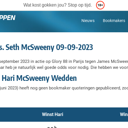
Wat kost gokken jou? Stop op tijd.
Nieuws
Bookmakers
vs. Seth McSweeny 09-09-2023
 september 2023 in actie op Glory 88 in Parijs tegen James McSwee
 heb je natuurlijk wel goede odds voor nodig. Die hebben we voor
en Hari McSweeny Wedden
juni 2023) heeft nog geen bookmaker quoteringen gepubliceerd, zod
Winst Hari
Win