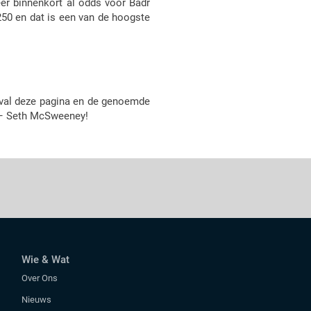
er binnenkort al odds voor Badr
250 en dat is een van de hoogste
eval deze pagina en de genoemde
i – Seth McSweeney!
Wie & Wat
Over Ons
Nieuws