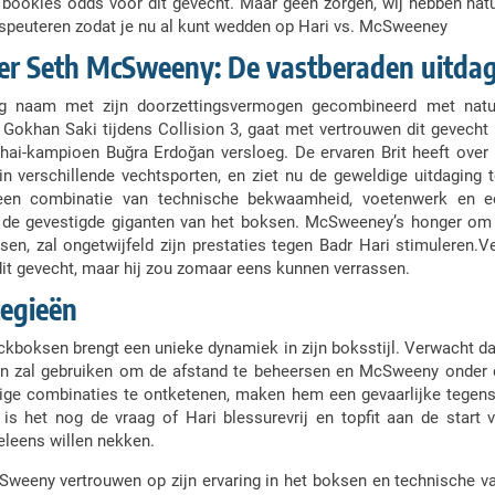
e bookies odds voor dit gevecht. Maar geen zorgen, wij hebben natu
speuteren zodat je nu al kunt wedden op Hari vs. McSweeney
ver Seth McSweeny: De vastberaden uitda
naam met zijn doorzettingsvermogen gecombineerd met natuur
okhan Saki tijdens Collision 3, gaat met vertrouwen dit gevecht 
ai-kampioen Buğra Erdoğan versloeg. De ervaren Brit heeft over
 verschillende vechtsporten, en ziet nu de geweldige uitdaging t
en combinatie van technische bekwaamheid, voetenwerk en een
 de gevestigde giganten van het boksen. McSweeney’s honger om 
sen, zal ongetwijfeld zijn prestaties tegen Badr Hari stimuleren
dit gevecht, maar hij zou zomaar eens kunnen verrassen.
tegieën
ickboksen brengt een unieke dynamiek in zijn boksstijl. Verwacht dat 
 zal gebruiken om de afstand te beheersen en McSweeny onder dr
ge combinaties te ontketenen, maken hem een gevaarlijke tegenst
 is het nog de vraag of Hari blessurevrij en topfit aan de start
leens willen nekken.
Sweeny vertrouwen op zijn ervaring in het boksen en technische v