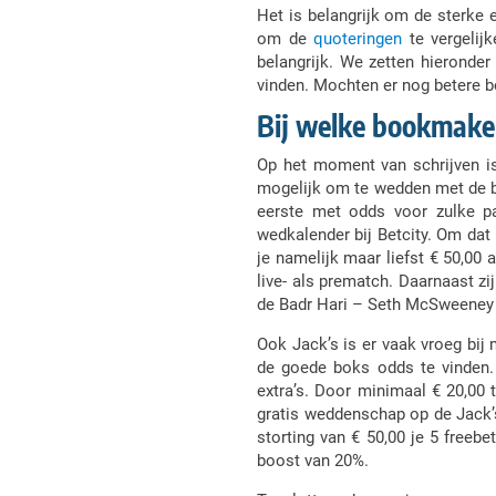
Het is belangrijk om de sterke 
om de
quoteringen
te vergelij
belangrijk. We zetten hieronde
vinden. Mochten er nog betere b
Bij welke bookmake
Op het moment van schrijven i
mogelijk om te wedden met de b
eerste met odds voor zulke p
wedkalender bij Betcity. Om dat
je namelijk maar liefst € 50,00
live- als prematch. Daarnaast z
de Badr Hari – Seth McSweeney
Ook Jack’s is er vaak vroeg bij
de goede boks odds te vinden
extra’s. Door minimaal € 20,00
gratis weddenschap op de Jack’s
storting van € 50,00 je 5 freeb
boost van 20%.