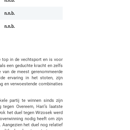
n.n.b.
n.n.b.
n.n.b.
 top in de vechtsport en is voor
als een geduchte kracht en zelfs
ele van de meest gerenommeerde
de ervaring in het stoten, zijn
ing en verwoestende combinaties
ele partij te winnen sinds zijn
 tegen Overeem, Hari’s laatste
 Ook het duel tegen Wrzosek werd
overwinning nodig heeft om zijn
 Aangezien het duel nog relatief