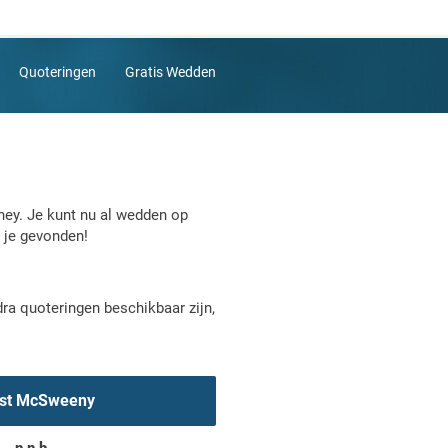
Quoteringen
Gratis Wedden
ney. Je kunt nu al wedden op
 je gevonden!
ra quoteringen beschikbaar zijn,
st McSweeny