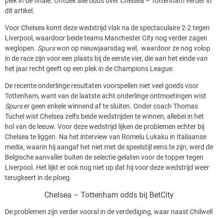
plek in de finale.
Ontdek alle odds over Chelsea – Tottenham verder in
dit artikel.
Voor Chelsea komt deze wedstrijd vlak na de spectaculaire 2-2 tegen
Liverpool, waardoor beide teams Manchester City nog verder zagen
weglopen.
Spurs
won op nieuwjaarsdag wel,
waardoor ze nog volop
in de race zijn voor een plaats bij de eerste vier, die aan het einde van
het jaar recht geeft op een plek in de Champions League.
De recente onderlinge resultaten voorspellen niet veel goeds voor
Tottenham, want van de laatste acht onderlinge ontmoetingen wist
Spurs
er geen enkele winnend af te sluiten. Onder coach Thomas
Tuchel wist Chelsea zelfs beide wedstrijden te winnen, allebei in het
hol van de leeuw. Voor deze wedstrijd lijken de problemen echter bij
Chelsea te liggen. Na het interview van Romelu Lukaku in Italiaanse
media, waarin hij aangaf het niet met de speelstijl eens te zijn, werd de
Belgische aanvaller buiten de selectie gelaten voor de topper tegen
Liverpool. Het lijkt er ook nog niet op dat hij voor deze wedstrijd weer
terugkeert in de ploeg.
Chelsea – Tottenham odds bij BetCity
De problemen zijn verder vooral in de verdediging, waar naast Chilwell