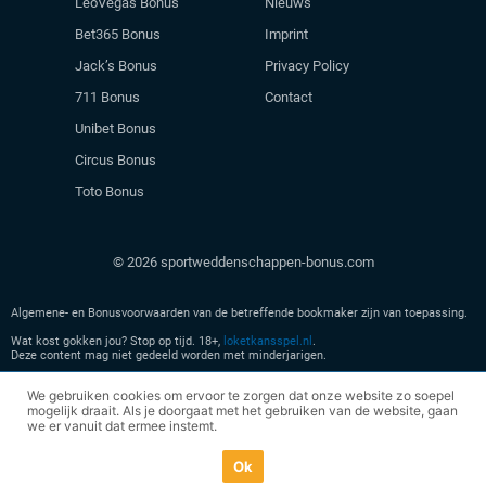
LeoVegas Bonus
Nieuws
Bet365 Bonus
Imprint
Jack’s Bonus
Privacy Policy
711 Bonus
Contact
Unibet Bonus
Circus Bonus
Toto Bonus
© 2026 sportweddenschappen-bonus.com
Algemene- en Bonusvoorwaarden van de betreffende bookmaker zijn van toepassing.
Wat kost gokken jou? Stop op tijd. 18+,
loketkansspel.nl
.
Deze content mag niet gedeeld worden met minderjarigen.
Geen kansspel advertenties meer zien? Verlaat
hier
onze site en leer meer over veilig
We gebruiken cookies om ervoor te zorgen dat onze website zo soepel
spelen.
mogelijk draait. Als je doorgaat met het gebruiken van de website, gaan
we er vanuit dat ermee instemt.
Ok