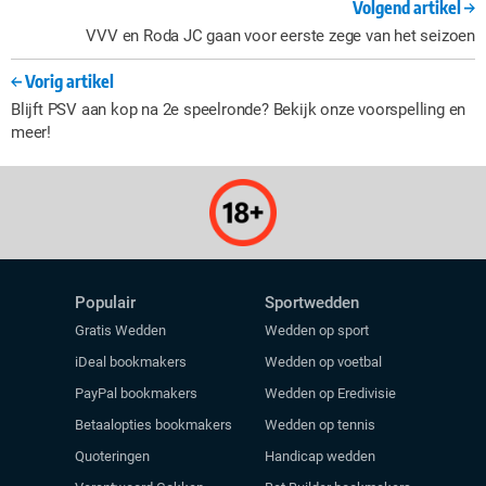
Volgend artikel
VVV en Roda JC gaan voor eerste zege van het seizoen
Vorig artikel
Blijft PSV aan kop na 2e speelronde? Bekijk onze voorspelling en
meer!
Populair
Sportwedden
Gratis Wedden
Wedden op sport
iDeal bookmakers
Wedden op voetbal
PayPal bookmakers
Wedden op Eredivisie
Betaalopties bookmakers
Wedden op tennis
Quoteringen
Handicap wedden