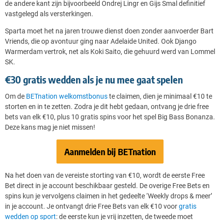
de andere kant zijn bijvoorbeeld Ondrej Lingr en Gijs Smal definitief
vastgelegd als versterkingen.
Sparta moet het na jaren trouwe dienst doen zonder aanvoerder Bart
Vriends, die op avontuur ging naar Adelaide United. Ook Django
Warmerdam vertrok, net als Koki Saito, die gehuurd werd van Lommel
SK.
€30 gratis wedden als je nu mee gaat spelen
Om de
BETnation welkomstbonus
te claimen, dien je minimaal €10 te
storten en in te zetten. Zodra je dit hebt gedaan, ontvang je drie free
bets van elk €10, plus 10 gratis spins voor het spel Big Bass Bonanza.
Deze kans mag je niet missen!
Aanmelden bij BETnation
Na het doen van de vereiste storting van €10, wordt de eerste Free
Bet direct in je account beschikbaar gesteld. De overige Free Bets en
spins kun je vervolgens claimen in het gedeelte ‘Weekly drops & meer’
in je account. Je ontvangt drie Free Bets van elk €10 voor
gratis
wedden op sport
: de eerste kun je vrij inzetten, de tweede moet