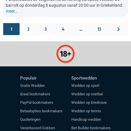
bal rolt op donderdag 8 augustus vanaf 20:00 uur in Griekenland.
meer…
1
2
3
4
…
13
Populair
Sportwedden
Gratis Wedden
Wedden op sport
iDeal bookmakers
Wedden op voetbal
PayPal bookmakers
Wedden op Eredivisie
Betaalopties bookmakers
Wedden op tennis
Quoteringen
Handicap wedden
Verantwoord Gokken
Bet Builder bookmakers