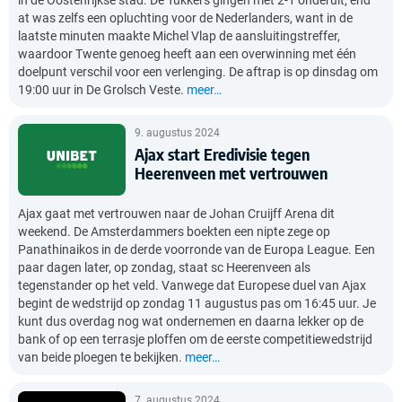
in de Oostenrijkse stad. De Tukkers gingen met 2-1 onderuit, end
at was zelfs een opluchting voor de Nederlanders, want in de
laatste minuten maakte Michel Vlap de aansluitingstreffer,
waardoor Twente genoeg heeft aan een overwinning met één
doelpunt verschil voor een verlenging. De aftrap is op dinsdag om
19:00 uur in De Grolsch Veste.
meer…
9. augustus 2024
Ajax start Eredivisie tegen
Heerenveen met vertrouwen
Ajax gaat met vertrouwen naar de Johan Cruijff Arena dit
weekend. De Amsterdammers boekten een nipte zege op
Panathinaikos in de derde voorronde van de Europa League. Een
paar dagen later, op zondag, staat sc Heerenveen als
tegenstander op het veld. Vanwege dat Europese duel van Ajax
begint de wedstrijd op zondag 11 augustus pas om 16:45 uur. Je
kunt dus overdag nog wat ondernemen en daarna lekker op de
bank of op een terrasje ploffen om de eerste competitiewedstrijd
van beide ploegen te bekijken.
meer…
7. augustus 2024