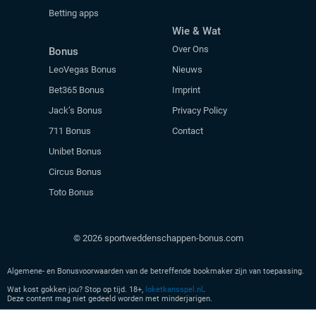
Betting apps
Wie & Wat
Over Ons
Bonus
LeoVegas Bonus
Nieuws
Bet365 Bonus
Imprint
Jack’s Bonus
Privacy Policy
711 Bonus
Contact
Unibet Bonus
Circus Bonus
Toto Bonus
© 2026 sportweddenschappen-bonus.com
Algemene- en Bonusvoorwaarden van de betreffende bookmaker zijn van toepassing.
Wat kost gokken jou? Stop op tijd. 18+,
loketkansspel.nl
.
Deze content mag niet gedeeld worden met minderjarigen.
Geen kansspel advertenties meer zien? Verlaat
hier
onze site en leer meer over veilig