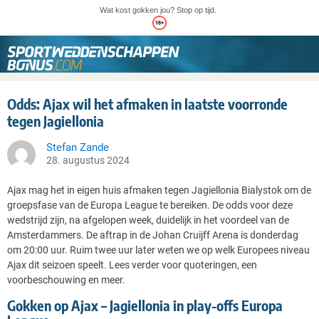
Wat kost gokken jou? Stop op tijd.
Odds: Ajax wil het afmaken in laatste voorronde
tegen Jagiellonia
Stefan Zande
28. augustus 2024
Ajax mag het in eigen huis afmaken tegen Jagiellonia Bialystok om de
groepsfase van de Europa League te bereiken. De odds voor deze
wedstrijd zijn, na afgelopen week, duidelijk in het voordeel van de
Amsterdammers. De aftrap in de Johan Cruijff Arena is donderdag
om 20:00 uur. Ruim twee uur later weten we op welk Europees niveau
Ajax dit seizoen speelt. Lees verder voor quoteringen, een
voorbeschouwing en meer.
Gokken op Ajax – Jagiellonia in play-offs Europa