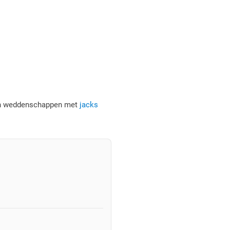
een weddenschappen met
jacks