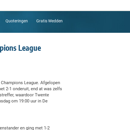
Quoteringen
Gratis Wedden
mpions League
de Champions League. Afgelopen
t 2-1 onderuit, end at was zelfs
streffer, waardoor Twente
insdag om 19:00 uur in De
genstander en ging met 1-2