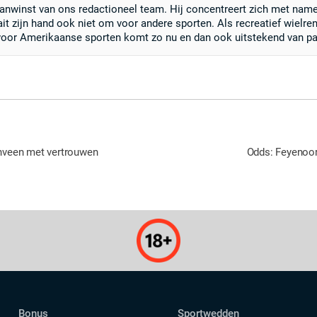
anwinst van ons redactioneel team. Hij concentreert zich met nam
 zijn hand ook niet om voor andere sporten. Als recreatief wielrenn
 voor Amerikaanse sporten komt zo nu en dan ook uitstekend van pas
enveen met vertrouwen
Odds: Feyenoord
Bonus
Sportwedden