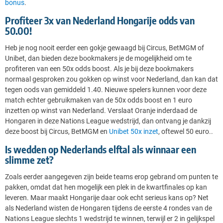
bonus
.
Profiteer 3x van Nederland Hongarije odds van
50.00!
Heb je nog nooit eerder een gokje gewaagd bij Circus, BetMGM of
Unibet, dan bieden deze bookmakers je de mogelijkheid om te
profiteren van een 50x odds boost. Als je bij deze bookmakers
normaal gesproken zou gokken op winst voor Nederland, dan kan dat
tegen oods van gemiddeld 1.40. Nieuwe spelers kunnen voor deze
match echter gebruikmaken van de 50x odds boost en 1 euro
inzetten op winst van Nederland. Verslaat Oranje inderdaad de
Hongaren in deze Nations League wedstrijd, dan ontvang je dankzij
deze boost bij Circus, BetMGM en
Unibet 50x inzet
, oftewel 50 euro..
Is wedden op Nederlands elftal als winnaar een
slimme zet?
Zoals eerder aangegeven zijn beide teams erop gebrand om punten te
pakken, omdat dat hen mogelijk een plek in de kwartfinales op kan
leveren. Maar maakt Hongarije daar ook echt serieus kans op? Net
als Nederland wisten de Hongaren tijdens de eerste 4 rondes van de
Nations League slechts 1 wedstrijd te winnen, terwijl er 2 in gelijkspel