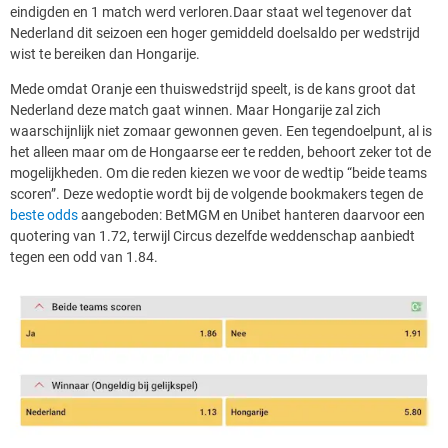
eindigden en 1 match werd verloren.Daar staat wel tegenover dat
Nederland dit seizoen een hoger gemiddeld doelsaldo per wedstrijd
wist te bereiken dan Hongarije.
Mede omdat Oranje een thuiswedstrijd speelt, is de kans groot dat
Nederland deze match gaat winnen. Maar Hongarije zal zich
waarschijnlijk niet zomaar gewonnen geven. Een tegendoelpunt, al is
het alleen maar om de Hongaarse eer te redden, behoort zeker tot de
mogelijkheden. Om die reden kiezen we voor de wedtip “beide teams
scoren”. Deze wedoptie wordt bij de volgende bookmakers tegen de
beste odds
aangeboden: BetMGM en Unibet hanteren daarvoor een
quotering van 1.72, terwijl Circus dezelfde weddenschap aanbiedt
tegen een odd van 1.84.