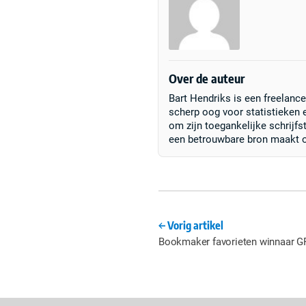
Over de auteur
Bart Hendriks is een freelanc
scherp oog voor statistieken e
om zijn toegankelijke schrijf
een betrouwbare bron maakt 
Vorig artikel
Bookmaker favorieten winnaar GP