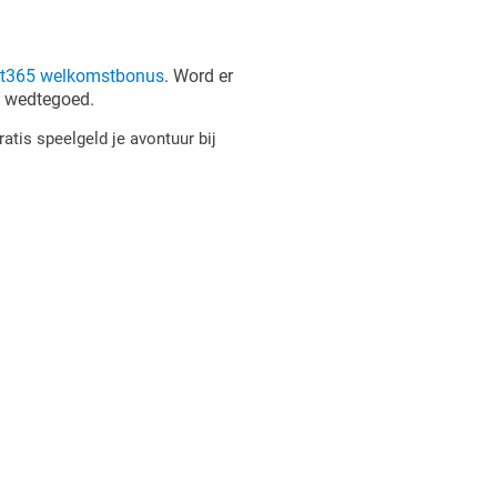
t365 welkomstbonus
. Word er
s wedtegoed.
is speelgeld je avontuur bij