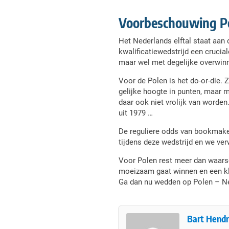
Voorbeschouwing Po
Het Nederlands elftal staat aan 
kwalificatiewedstrijd een crucial
maar wel met degelijke overwinni
Voor de Polen is het do-or-die. Z
gelijke hoogte in punten, maar m
daar ook niet vrolijk van worden
uit 1979 …
De reguliere odds van bookmakers
tijdens deze wedstrijd en we ve
Voor Polen rest meer dan waarsc
moeizaam gaat winnen en een kle
Ga dan nu wedden op Polen – N
Bart Hendr