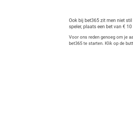
Ook bij bet365 zit men niet st
speler, plaats een bet van € 1
Voor ons reden genoeg om je aa
bet365 te starten. Klik op de b