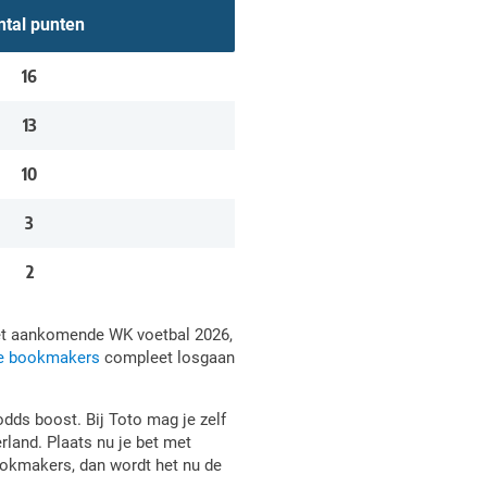
tal punten
16
13
10
3
2
 het aankomende WK voetbal 2026,
e bookmakers
compleet losgaan
dds boost. Bij Toto mag je zelf
land. Plaats nu je bet met
bookmakers, dan wordt het nu de