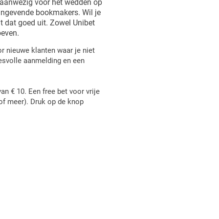
d aanwezig voor het wedden op
angevende bookmakers. Wil je
mt dat goed uit. Zowel Unibet
oeven.
r nieuwe klanten waar je niet
cesvolle aanmelding en een
an € 10. Een free bet voor vrije
 of meer). Druk op de knop