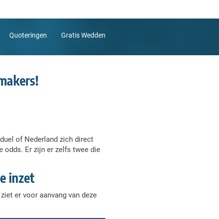
Quoteringen
Gratis Wedden
makers!
duel of Nederland zich direct
odds. Er zijn er zelfs twee die
e inzet
 ziet er voor aanvang van deze