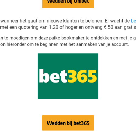
Wedden bij Unibet
il wanneer het gaat om nieuwe klanten te belonen. Er wacht de
be
0 met een quotering van 1.20 of hoger en ontvang € 50 aan grati
n te moedigen om deze puike bookmaker te ontdekken en met je grat
utton hieronder om te beginnen met het aanmaken van je account.
Wedden bij bet365