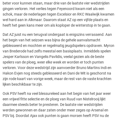
beter voor kunnen staan, maar drie van de laatste vier wedstrijden
gingen verloren. Het verlies tegen Feyenoord kwam niet als een
schok, maar de nederlagen tegen Excelsior en RKC Waalwijk kwamen
wel hard aan in Alkmaar. Daarom staat AZ op een vijfde plaats en
heeft het geen kans meer om als koploper de winterstop in te gaan.
Dat AZ juist nu een terugval ondergaat is enigszins verrassend. Aan
het begin van het seizoen was bijna de gehele aanvalsmacht
geblesseerd en mochten er regelmatig jeugdspelers opdraven. Myron
van Brederode had zelfs meestal een basisplaats. Inmiddels spelen
Jesper Karlsson en Vangelis Pavlidis, veelal gezien als de beste
spelers van de ploeg, weer elke week en worden er toch punten
verloren. Voor deze wedstrijd zijn aanvoerder Bruno Martins Indi en
Hakon Evjen nog steeds geblesseerd en Dani de Wit is geschorst na
zijn rode kaart van vorige week, maar de rest van de vaste krachten
lijken beschikbaar te zijn.
Ook PSV heeft na veel blessureleed aan het begin van het jaar weer
een vrijwel fitte selectie en de ploeg van Ruud van Nistelrooij lijkt
daarmee steeds beter te presteren. De laatste vier wedstrijden
werden gewonnen en daar zaten onder meer zeges op Arsenal en
PSV bij. Doordat Ajax ook punten is gaan morsen heeft PSV nu de