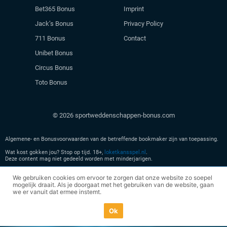
Bet365 Bonus
Imprint
Jack’s Bonus
Privacy Policy
711 Bonus
Contact
Unibet Bonus
Circus Bonus
Toto Bonus
© 2026 sportweddenschappen-bonus.com
Algemene- en Bonusvoorwaarden van de betreffende bookmaker zijn van toepassing.
Wat kost gokken jou? Stop op tijd. 18+,
loketkansspel.nl
.
Deze content mag niet gedeeld worden met minderjarigen.
Geen kansspel advertenties meer zien? Verlaat
hier
onze site en leer meer over veilig
We gebruiken cookies om ervoor te zorgen dat onze website zo soepel
spelen.
mogelijk draait. Als je doorgaat met het gebruiken van de website, gaan
we er vanuit dat ermee instemt.
Ok