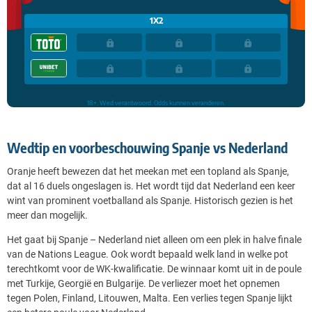
Wedtip en voorbeschouwing Spanje vs Nederland
Oranje heeft bewezen dat het meekan met een topland als Spanje,
dat al 16 duels ongeslagen is. Het wordt tijd dat Nederland een keer
wint van prominent voetballand als Spanje. Historisch gezien is het
meer dan mogelijk.
Het gaat bij Spanje – Nederland niet alleen om een plek in halve finale
van de Nations League. Ook wordt bepaald welk land in welke pot
terechtkomt voor de WK-kwalificatie. De winnaar komt uit in de poule
met Turkije, Georgië en Bulgarije. De verliezer moet het opnemen
tegen Polen, Finland, Litouwen, Malta. Een verlies tegen Spanje lijkt