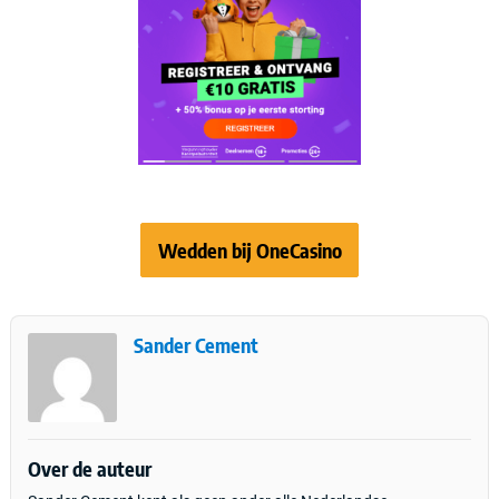
Wedden bij OneCasino
Sander Cement
Over de auteur