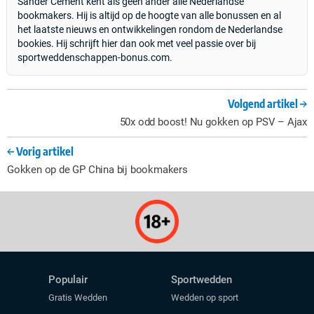
Sander Cement kent als geen ander alle Nederlandse
bookmakers. Hij is altijd op de hoogte van alle bonussen en al
het laatste nieuws en ontwikkelingen rondom de Nederlandse
bookies. Hij schrijft hier dan ook met veel passie over bij
sportweddenschappen-bonus.com.
Volgend artikel
50x odd boost! Nu gokken op PSV – Ajax
Vorig artikel
Gokken op de GP China bij bookmakers
Populair
Sportwedden
Gratis Wedden
Wedden op sport