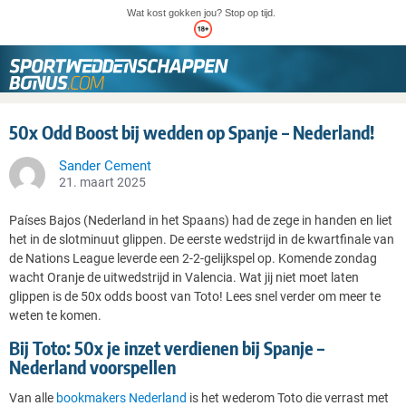
Wat kost gokken jou? Stop op tijd.
50x Odd Boost bij wedden op Spanje – Nederland!
Sander Cement
21. maart 2025
Países Bajos (Nederland in het Spaans) had de zege in handen en liet
het in de slotminuut glippen. De eerste wedstrijd in de kwartfinale van
de Nations League leverde een 2-2-gelijkspel op. Komende zondag
wacht Oranje de uitwedstrijd in Valencia. Wat jij niet moet laten
glippen is de 50x odds boost van Toto! Lees snel verder om meer te
weten te komen.
Bij Toto: 50x je inzet verdienen bij Spanje –
Nederland voorspellen
Van alle
bookmakers Nederland
is het wederom Toto die verrast met