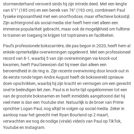
stormenderhand veroverd sinds hij zijn intrede deed. Met een lengte
van 6’1″ (185 cm) en een bereik van 76″ (193 cm), combineert Paul
fysieke imposantheid met een onorthodoxe, maar effectieve boksstijl​​.
Zijn achtergrond als social media ster heeft hem niet alleen een
immense populariteit gebracht, maar ook de mogelijkheid om fulltime
te trainen en toegang te krijgen tot toptrainers en faciliteiten.
Paul’s professionele bokscarrière, die pas begon in 2020, heeft hem al
enkele opmerkelijke overwinningen opgeleverd. Met een professioneel
record van 8-1, waarbij 5 van zijn overwinningen via knock-out
kwamen, heeft Paul bewezen dat hij meer dan alleen een
beroemdheid in de ring is​​. Zijn recente overwinning door knock-out in
de eerste ronde tegen Andre August heeft de bokswereld opnieuw
doen opschrikken, waarbij hij zijn kracht en vermogen om een gevecht
snel te beëindigen liet zien​​. Paul is in korte tijd opgeklommen tot een
van de grootste boksnamen en heeft inmiddels aangetoond dat hij
veel meer is dan een Youtube ster. Natuurlijk is de broer van Prime
oprichter Logan Paul, nog altijd te volgen op social media. Zeker in
aanloop naar het gevecht met Ryan Bourland op 2 maart,
verwachten we nog de nodige (virale) video’s van Paul op TikTok,
Youtube en Instagram.