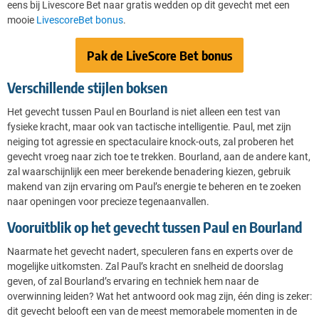
eens bij Livescore Bet naar gratis wedden op dit gevecht met een
mooie
LivescoreBet bonus
.
Pak de LiveScore Bet bonus
Verschillende stijlen boksen
Het gevecht tussen Paul en Bourland is niet alleen een test van
fysieke kracht, maar ook van tactische intelligentie. Paul, met zijn
neiging tot agressie en spectaculaire knock-outs, zal proberen het
gevecht vroeg naar zich toe te trekken. Bourland, aan de andere kant,
zal waarschijnlijk een meer berekende benadering kiezen, gebruik
makend van zijn ervaring om Paul’s energie te beheren en te zoeken
naar openingen voor precieze tegenaanvallen.
Vooruitblik op het gevecht tussen Paul en Bourland
Naarmate het gevecht nadert, speculeren fans en experts over de
mogelijke uitkomsten. Zal Paul’s kracht en snelheid de doorslag
geven, of zal Bourland’s ervaring en techniek hem naar de
overwinning leiden? Wat het antwoord ook mag zijn, één ding is zeker:
dit gevecht belooft een van de meest memorabele momenten in de