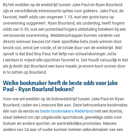
Bij het wedden op de wedstrijd tussen Jake Paul en Ryan Bourland
zijn er verschillende interessante opties voor gokkers. Jake Paul, de
favoriet, heeft odds van ongeveer 1.10, wat een grote kans op
overwinning suggereert. Ryan Bourland, als underdog, heeft hogere
odds van 9.30, wat een potentieel hogere uitbetaling betekent bij een
verrassende overwinning. Weddenschappen kunnen variëren van
directe winnaar keuzes tot meer specifieke bets zoals winnen door
knock-out, winst per ronde, of de totale duur van de wedstrijd. Wat
opvalt is dat Bad Boy Paul, het liefje van schaatskoningin Jutta
Leerdam in vrijwel alle opzchten favoriet is. Dat houdt natuurlijk in dat
als jij denkt dat Bourland een kans maakt, je enorm kunt scoren door
in te zetten op Bourland.
Welke bookmaker heeft de beste odds voor Jake
Paul – Ryan Bourland boksen?
Voor wie wil wedden op de bokswedstrijd tussen Jake Paul en Ryan
Bourland, raden we Livescore Bet aan. Deze betrouwbare bookmaker,
één van de eerste en
beste bookmakers Nederland
met een licentie,
staat bekend om zijn uitgebreide sportsbook, geweldige odds voor
boksen en andere sporten, en aantrekkelijke promoties. Nieuwe
spelers van 24 jaar of ouder kunnen meteen gebruikmaken van een