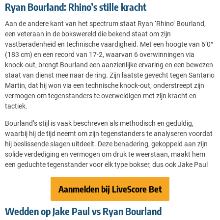
Ryan Bourland: Rhino’s stille kracht
Aan de andere kant van het spectrum staat Ryan ‘Rhino’ Bourland,
een veteraan in de bokswereld die bekend staat om zijn
vastberadenheid en technische vaardigheid. Met een hoogte van 6’0″
(183 cm) en een record van 17-2, waarvan 6 overwinningen via
knock-out, brengt Bourland een aanzienlijke ervaring en een bewezen
staat van dienst mee naar de ring​​. Zijn laatste gevecht tegen Santario
Martin, dat hij won via een technische knock-out, onderstreept zijn
vermogen om tegenstanders te overweldigen met zijn kracht en
tactiek​​.
Bourland’s stijl is vaak beschreven als methodisch en geduldig,
waarbij hij de tijd neemt om zijn tegenstanders te analyseren voordat
hij beslissende slagen uitdeelt. Deze benadering, gekoppeld aan zijn
solide verdediging en vermogen om druk te weerstaan, maakt hem
een geduchte tegenstander voor elk type bokser, dus ook Jake Paul
Aanmelden bij LiveScore Bet
Wedden op Jake Paul vs Ryan Bourland