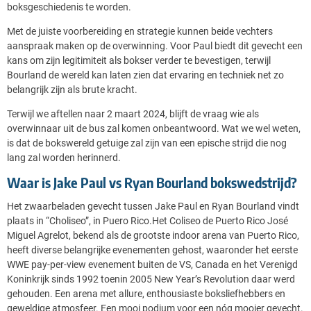
boksgeschiedenis te worden.
Met de juiste voorbereiding en strategie kunnen beide vechters
aanspraak maken op de overwinning. Voor Paul biedt dit gevecht een
kans om zijn legitimiteit als bokser verder te bevestigen, terwijl
Bourland de wereld kan laten zien dat ervaring en techniek net zo
belangrijk zijn als brute kracht.
Terwijl we aftellen naar 2 maart 2024, blijft de vraag wie als
overwinnaar uit de bus zal komen onbeantwoord. Wat we wel weten,
is dat de bokswereld getuige zal zijn van een epische strijd die nog
lang zal worden herinnerd.
Waar is Jake Paul vs Ryan Bourland bokswedstrijd?
Het zwaarbeladen gevecht tussen Jake Paul en Ryan Bourland vindt
plaats in “Choliseo”, in Puero Rico.Het Coliseo de Puerto Rico José
Miguel Agrelot, bekend als de grootste indoor arena van Puerto Rico,
heeft diverse belangrijke evenementen gehost, waaronder het eerste
WWE pay-per-view evenement buiten de VS, Canada en het Verenigd
Koninkrijk sinds 1992 toenin 2005 New Year’s Revolution daar werd
gehouden. Een arena met allure, enthousiaste boksliefhebbers en
geweldige atmosfeer. Een mooi podium voor een nóg mooier gevecht.