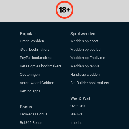
Populair
Sportwedden
Gratis Wedden
Wedden op sport
iDeal bookmakers
Wedden op voetbal
PayPal bookmakers
Wedden op Eredivisie
Betaalopties bookmakers
Wedden op tennis
Quoteringen
Handicap wedden
Verantwoord Gokken
Bet Builder bookmakers
Betting apps
Wie & Wat
Over Ons
Bonus
LeoVegas Bonus
Nieuws
Bet365 Bonus
Imprint