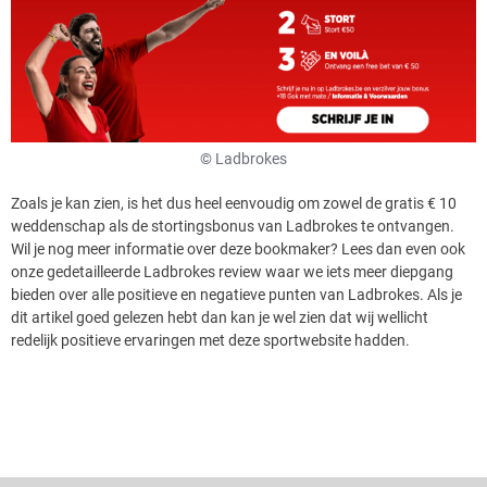
© Ladbrokes
Zoals je kan zien, is het dus heel eenvoudig om zowel de gratis € 10
weddenschap als de stortingsbonus van Ladbrokes te ontvangen.
Wil je nog meer informatie over deze bookmaker? Lees dan even ook
onze gedetailleerde Ladbrokes review waar we iets meer diepgang
bieden over alle positieve en negatieve punten van Ladbrokes. Als je
dit artikel goed gelezen hebt dan kan je wel zien dat wij wellicht
redelijk positieve ervaringen met deze sportwebsite hadden.