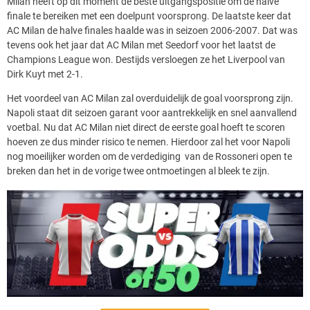
Milan heeft op dit moment de beste uitgangspositie om de halve
finale te bereiken met een doelpunt voorsprong. De laatste keer dat
AC Milan de halve finales haalde was in seizoen 2006-2007. Dat was
tevens ook het jaar dat AC Milan met Seedorf voor het laatst de
Champions League won. Destijds versloegen ze het Liverpool van
Dirk Kuyt met 2-1.
Het voordeel van AC Milan zal overduidelijk de goal voorsprong zijn.
Napoli staat dit seizoen garant voor aantrekkelijk en snel aanvallend
voetbal. Nu dat AC Milan niet direct de eerste goal hoeft te scoren
hoeven ze dus minder risico te nemen. Hierdoor zal het voor Napoli
nog moeilijker worden om de verdediging van de Rossoneri open te
breken dan het in de vorige twee ontmoetingen al bleek te zijn.