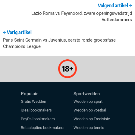
Volgend artikel
Lazio Roma vs Feyenoord, zware openingswedstrijd
Rotterdammers
Vorig artikel
Paris Saint Germain vs Juventus, eerste ronde groepsfase
Champions League
Populair
Sportwedden
Gratis Wedden
Wedden op sport
iDeal bookmakers
Wedden op voetbal
PayPal bookmakers
Wedden op Eredivisie
Betaalopties bookmakers
Wedden op tennis