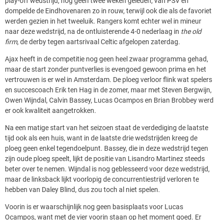
play-off wedstrijd, nog geen twee weken geleden, van PSV en
dompelde de Eindhovenaren zo in rouw, terwijl ook die als de favoriet
werden gezien in het tweeluik. Rangers komt echter wel in mineur
naar deze wedstrijd, na de ontluisterende 4-0 nederlaag in
the old
firm
, de derby tegen aartsrivaal Celtic afgelopen zaterdag.
Ajax heeft in de competitie nog geen heel zwaar programma gehad,
maar de start zonder puntverlies is evengoed gewoon prima en het
vertrouwen is er wel in Amsterdam. De ploeg verloor flink wat spelers
en succescoach Erik ten Hag in de zomer, maar met Steven Bergwijn,
Owen Wijndal, Calvin Bassey, Lucas Ocampos en Brian Brobbey werd
er ook kwaliteit aangetrokken.
Na een matige start van het seizoen staat de verdediging de laatste
tijd ook als een huis, want in de laatste drie wedstrijden kreeg de
ploeg geen enkel tegendoelpunt. Bassey, die in deze wedstrijd tegen
zijn oude ploeg speelt, lijkt de positie van Lisandro Martinez steeds
beter over te nemen. Wijndal is nog geblesseerd voor deze wedstrijd,
maar de linksback lijkt voorlopig de concurrentiestrijd verloren te
hebben van Daley Blind, dus zou toch al niet spelen.
Voorin is er waarschijnlijk nog geen basisplaats voor Lucas
Ocampos, want met de vier voorin staan op het moment goed. Er