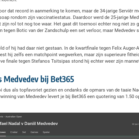
voor dat record in aanmerking te komen, maar de 34-jarige Serviër m
soap rondom zijn vaccinatiestatus. Daardoor werd de 25-jarige Medv
jn rol tot nog toe waar. Het gaat dit toernooi echter nog niet zo 
leen tegen Botic van der Zandschulp een set verloor, maar Medvedev 
d of hij had daar niet gestaan. In de kwartfinale tegen Felix Auger-A
st hij zelfs een matchpoint wegwerken, maar zijn superieure fithei
lve finale tegen Stefanos Tsitsipas stond hij echter weer zijn mann
 Medvedev bij Bet365
 dus als topfavoriet gezien en ondanks de opmars van de taaie Nad
inning van Medvedev levert je bij Bet365 een quotering van 1.50 op