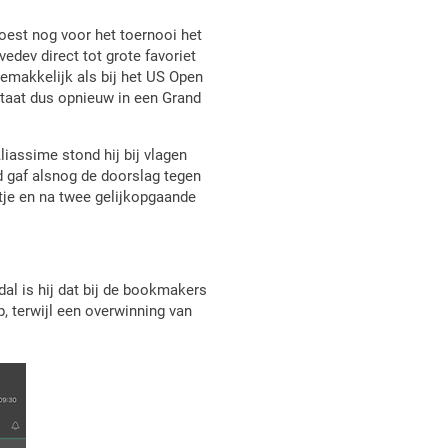
oest nog voor het toernooi het
edev direct tot grote favoriet
gemakkelijk als bij het US Open
staat dus opnieuw in een Grand
liassime stond hij bij vlagen
d gaf alsnog de doorslag tegen
etje en na twee gelijkopgaande
al is hij dat bij de bookmakers
, terwijl een overwinning van