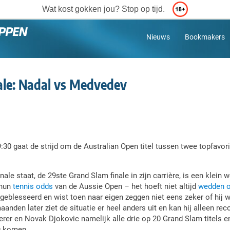
Wat kost gokken jou? Stop op tijd.
Nieuws
Bookmakers
ale: Nadal vs Medvedev
0 gaat de strijd om de Australian Open titel tussen twee topfavori
ale staat, de 29ste Grand Slam finale in zijn carrière, is een klein w
hun
tennis odds
van de Aussie Open – het hoeft niet altijd
wedden o
eblesseerd en wist toen naar eigen zeggen niet eens zeker of hij 
nden later ziet de situatie er heel anders uit en kan hij alleen re
er en Novak Djokovic namelijk alle drie op 20 Grand Slam titels 
ng komen.