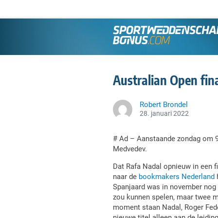
Australian Open fin
Robert Brondel
28. januari 2022
# Ad – Aanstaande zondag om 9:3
Medvedev.
Dat Rafa Nadal opnieuw in een fin
naar de
bookmakers Nederland
Spanjaard was in november nog g
zou kunnen spelen, maar twee maa
moment staan Nadal, Roger Feder
nieuwe titel alleen aan de leidi