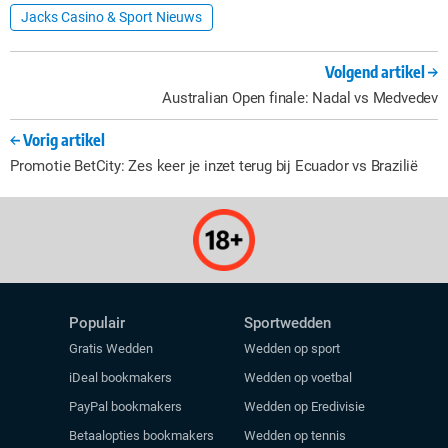
Jacks Casino & Sport Nieuws
Volgend artikel
Australian Open finale: Nadal vs Medvedev
Vorig artikel
Promotie BetCity: Zes keer je inzet terug bij Ecuador vs Brazilië
Populair
Sportwedden
Gratis Wedden
Wedden op sport
iDeal bookmakers
Wedden op voetbal
PayPal bookmakers
Wedden op Eredivisie
Betaalopties bookmakers
Wedden op tennis