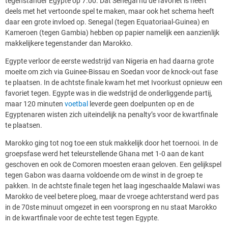
tegenstander Egypte op 7.00. Dat Senegal nu de favoriet is heeft
deels met het vertoonde spel te maken, maar ook het schema heeft
daar een grote invloed op. Senegal (tegen Equatoriaal-Guinea) en
Kameroen (tegen Gambia) hebben op papier namelijk een aanzienlijk
makkelijkere tegenstander dan Marokko.
Egypte verloor de eerste wedstrijd van Nigeria en had daarna grote
moeite om zich via Guinee-Bissau en Soedan voor de knock-out fase
te plaatsen. In de achtste finale kwam het met Ivoorkust opnieuw een
favoriet tegen. Egypte was in die wedstrijd de onderliggende partij,
maar 120 minuten
voetbal
leverde geen doelpunten op en de
Egyptenaren wisten zich uiteindelijk na penalty’s voor de kwartfinale
te plaatsen.
Marokko ging tot nog toe een stuk makkelijk door het toernooi. In de
groepsfase werd het teleurstellende Ghana met 1-0 aan de kant
geschoven en ook de Comoren moesten eraan geloven. Een gelijkspel
tegen Gabon was daarna voldoende om de winst in de groep te
pakken. In de achtste finale tegen het laag ingeschaalde Malawi was
Marokko de veel betere ploeg, maar de vroege achterstand werd pas
in de 70ste minuut omgezet in een voorsprong en nu staat Marokko
in de kwartfinale voor de echte test tegen Egypte.