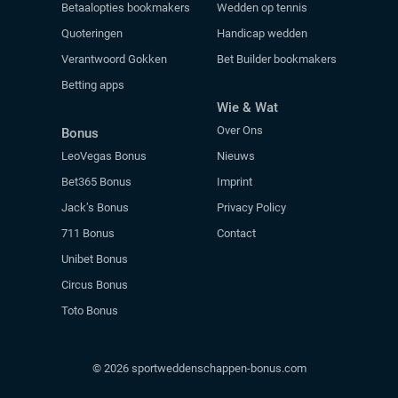
Betaalopties bookmakers
Wedden op tennis
Quoteringen
Handicap wedden
Verantwoord Gokken
Bet Builder bookmakers
Betting apps
Wie & Wat
Over Ons
Bonus
LeoVegas Bonus
Nieuws
Bet365 Bonus
Imprint
Jack’s Bonus
Privacy Policy
711 Bonus
Contact
Unibet Bonus
Circus Bonus
Toto Bonus
© 2026 sportweddenschappen-bonus.com