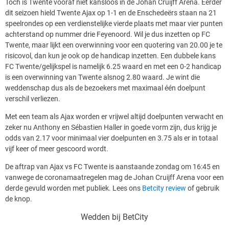
Toch is Twente vooraf niet kansloos in de Johan Cruijff Arena. Eerder
dit seizoen hield Twente Ajax op 1-1 en de Enschedeërs staan na 21
speelrondes op een verdienstelijke vierde plaats met maar vier punten
achterstand op nummer drie Feyenoord. Wil je dus inzetten op FC
Twente, maar lijkt een overwinning voor een quotering van 20.00 je te
risicovol, dan kun je ook op de handicap inzetten. Een dubbele kans
FC Twente/gelijkspel is namelijk 6.25 waard en met een 0-2 handicap
is een overwinning van Twente alsnog 2.80 waard. Je wint die
weddenschap dus als de bezoekers met maximaal één doelpunt
verschil verliezen.
Met een team als Ajax worden er vrijwel altijd doelpunten verwacht en
zeker nu Anthony en Sébastien Haller in goede vorm zijn, dus krijg je
odds van 2.17 voor minimaal vier doelpunten en 3.75 als er in totaal
vijf keer of meer gescoord wordt.
De aftrap van Ajax vs FC Twente is aanstaande zondag om 16:45 en
vanwege de coronamaatregelen mag de Johan Cruijff Arena voor een
derde gevuld worden met publiek.
Lees ons
Betcity review
of gebruik
de knop.
Wedden bij BetCity