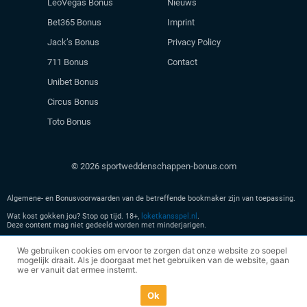
LeoVegas Bonus
Nieuws
Bet365 Bonus
Imprint
Jack’s Bonus
Privacy Policy
711 Bonus
Contact
Unibet Bonus
Circus Bonus
Toto Bonus
© 2026 sportweddenschappen-bonus.com
Algemene- en Bonusvoorwaarden van de betreffende bookmaker zijn van toepassing.
Wat kost gokken jou? Stop op tijd. 18+,
loketkansspel.nl
.
Deze content mag niet gedeeld worden met minderjarigen.
Geen kansspel advertenties meer zien? Verlaat
hier
onze site en leer meer over veilig
We gebruiken cookies om ervoor te zorgen dat onze website zo soepel
spelen.
mogelijk draait. Als je doorgaat met het gebruiken van de website, gaan
we er vanuit dat ermee instemt.
Ok