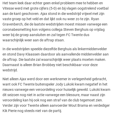
Het team leek daar echter geen enkel probleem mee te hebben en
Vitesse werd met grote cijfers (5-0) en bij vlagen oogstrelend voetbal
aan de kant geschoven. Ajax stond in die wedstrijd vrijwel met zijn
vaste groep op het veld en dat lijkt ook nu weer zo te zijn. Ryan
Gravenberch, die de laatste wedstrijden moest missen vanwege een
coronabesmetting kon volgens collega Steven Berghuis op vrijdag
weer bij de groep aansluiten en zal tegen FC Twente dus
waarschijnlijk weer aan de aftrap staan.
In die wedstrijden speelde diezelfde Berghuis als linkermiddenvelder
en stond Davy Klaassen daardoor als aanvallende middenvelder aan
de aftrap. Die laatste zal waarschijnlijk weer plaats moeten maken.
Daarnaast is alleen Brian Brobbey niet beschikbaar voor deze
wedstrijd.
Niet alleen Ajax werd door een werknemer in verlegenheid gebracht,
want ook FC Twente buitenspeler Jody Lukoki kwam negatief in het
nieuws vanwege een veroordeling voor huiselijk geweld. Lukoki kwam
dit seizoen nog niet in actie vanwege een blessure, maar naast zijn
veroordeling kan hij ook nog een straf van de club tegemoet zien.
Verder zijn voor Twente alleen aanvoerder Wout Brama en verdediger
Kik Pierie nog steeds niet van de partij.