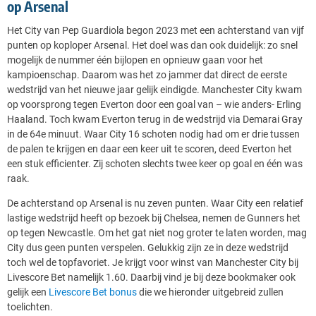
op Arsenal
Het City van Pep Guardiola begon 2023 met een achterstand van vijf
punten op koploper Arsenal. Het doel was dan ook duidelijk: zo snel
mogelijk de nummer één bijlopen en opnieuw gaan voor het
kampioenschap. Daarom was het zo jammer dat direct de eerste
wedstrijd van het nieuwe jaar gelijk eindigde. Manchester City kwam
op voorsprong tegen Everton door een goal van – wie anders- Erling
Haaland. Toch kwam Everton terug in de wedstrijd via Demarai Gray
in de 64e minuut. Waar City 16 schoten nodig had om er drie tussen
de palen te krijgen en daar een keer uit te scoren, deed Everton het
een stuk efficienter. Zij schoten slechts twee keer op goal en één was
raak.
De achterstand op Arsenal is nu zeven punten. Waar City een relatief
lastige wedstrijd heeft op bezoek bij Chelsea, nemen de Gunners het
op tegen Newcastle. Om het gat niet nog groter te laten worden, mag
City dus geen punten verspelen. Gelukkig zijn ze in deze wedstrijd
toch wel de topfavoriet. Je krijgt voor winst van Manchester City bij
Livescore Bet namelijk 1.60. Daarbij vind je bij deze bookmaker ook
gelijk een
Livescore Bet bonus
die we hieronder uitgebreid zullen
toelichten.