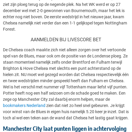
ziet zijn ploeg terug op de negende plek. Na het WK werd er op 27
december wel met 2-0 gewonnen van Bournemouth, maar het lek is
echter nog niet boven. De eerste wedstrijd in het nieuwe jaar, kwam
Chelsea namelijk niet verder dan een 1-1 gelijkspel tegen Nottingham
Forest.
AANMELDEN BIJ LIVESCORE BET
De Chelsea coach maakte zich niet alleen zorgen over het vertoonde
spel van de Blues, maar ook om de positie van de Londense ploeg. Ze
staan momenteel namelijk zelfs onder Brentford en Fulham terwijl
Brighton & Hove Chelsea met slechts een punt achterstand op de
hielen zit. NU moet wel gezegd worden dat Chelsea respectievelijk één
en twee wedstrijden minder gespeeld heeft dan Fulham en Chelsea.
Wel is het verschil met nummer vijf Tottenham maar liefst vijf punten.
Potter heeft nog een half seizoen om de schade goed te maken. Een
zege op Manchester City zal daarbij enorm helpen, maar de
bookmakers Nederland
zien dat niet zo heel snel gebeuren. Je krijgt
voor winst van de Blues in eigen huis namelijk 5.20 keer je inzet. Dat is
toch al wel een teken aan de wand dat Chelsea het lastig gaat krijgen.
Manchester City laat punten liggen in achtervolging