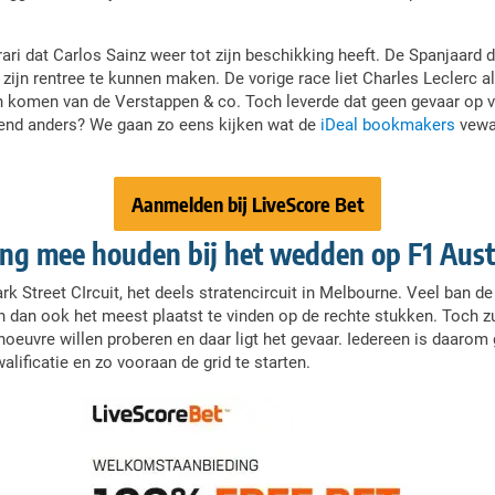
i dat Carlos Sainz weer tot zijn beschikking heeft. De Spanjaard di
zijn rentree te kunnen maken. De vorige race liet Charles Leclerc al 
an komen van de Verstappen & co. Toch leverde dat geen gevaar op v
kend anders? We gaan zo eens kijken wat de
iDeal bookmakers
vewac
Aanmelden bij LiveScore Bet
ng mee houden bij het wedden op F1 Aust
Park Street CIrcuit, het deels stratencircuit in Melbourne. Veel ban 
en dan ook het meest plaatst te vinden op de rechte stukken. Toch zul
oeuvre willen proberen en daar ligt het gevaar. Iedereen is daarom
lificatie en zo vooraan de grid te starten.