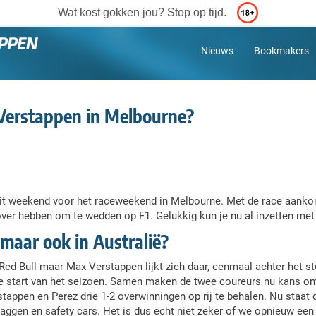
Wat kost gokken jou? Stop op tijd.
Nieuws
Bookmakers
r Verstappen in Melbourne?
dit weekend voor het raceweekend in Melbourne. Met de race aank
ver hebben om te wedden op F1. Gelukkig kun je nu al inzetten met
 maar ook in Australië?
j Red Bull maar Max Verstappen lijkt zich daar, eenmaal achter het st
e start van het seizoen. Samen maken de twee coureurs nu kans om
tappen en Perez drie 1-2 overwinningen op rij te behalen. Nu staat d
laggen en safety cars. Het is dus echt niet zeker of we opnieuw een