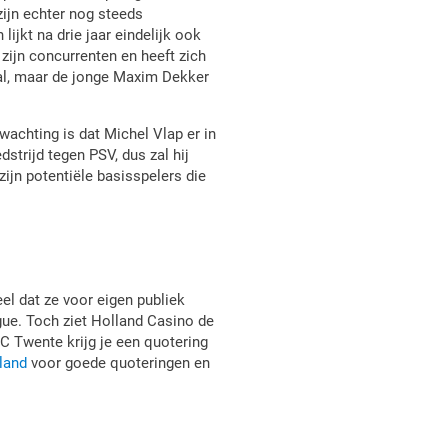
zijn echter nog steeds
jkt na drie jaar eindelijk ook
zijn concurrenten en heeft zich
eval, maar de jonge Maxim Dekker
achting is dat Michel Vlap er in
trijd tegen PSV, dus zal hij
zijn potentiële basisspelers die
l dat ze voor eigen publiek
ue. Toch ziet Holland Casino de
C Twente krijg je een quotering
land
voor goede quoteringen en