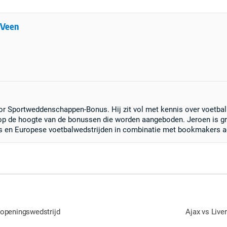
 Veen
 voor Sportweddenschappen-Bonus. Hij zit vol met kennis over voetba
 op de hoogte van de bonussen die worden aangeboden. Jeroen is gr
s en Europese voetbalwedstrijden in combinatie met bookmakers a
openingswedstrijd
Ajax vs Live