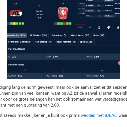
diging lang de norm geweest, maar ook de aanval ziet er dit seizoen 
unnen zijn van veel kansen, want bij AZ zit de aanval al jaren redeli
ar door de grote belangen kan het ook zomaar een wat verdedigende 
sant met een quotering van 2.00.
dt steeds makkelijker en je kunt ook prima
wedden met iDEAL
, waa
.