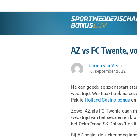
AZ vs FC Twente, vo
Jeroen van Veen
10. september 2022
Na een goede seizoensstart staa
wedstrijd. Wie haakt ook na dez
Pak je
Holland Casino bonus
en 
Zowel AZ als FC Twente gaan me
wedstrijd van het seizoen en k
het Oekraïense SK Dnipro-1 en l
Bij AZ begint de ziekenboeg lang