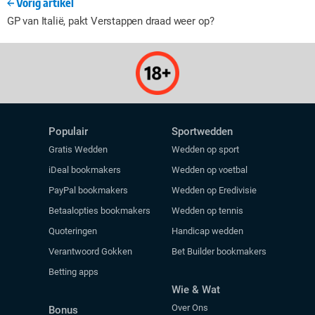
Vorig artikel
GP van Italië, pakt Verstappen draad weer op?
Populair
Sportwedden
Gratis Wedden
Wedden op sport
iDeal bookmakers
Wedden op voetbal
PayPal bookmakers
Wedden op Eredivisie
Betaalopties bookmakers
Wedden op tennis
Quoteringen
Handicap wedden
Verantwoord Gokken
Bet Builder bookmakers
Betting apps
Wie & Wat
Over Ons
Bonus