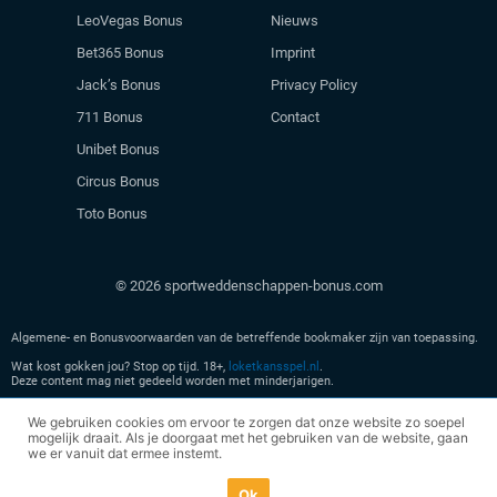
LeoVegas Bonus
Nieuws
Bet365 Bonus
Imprint
Jack’s Bonus
Privacy Policy
711 Bonus
Contact
Unibet Bonus
Circus Bonus
Toto Bonus
© 2026 sportweddenschappen-bonus.com
Algemene- en Bonusvoorwaarden van de betreffende bookmaker zijn van toepassing.
Wat kost gokken jou? Stop op tijd. 18+,
loketkansspel.nl
.
Deze content mag niet gedeeld worden met minderjarigen.
Geen kansspel advertenties meer zien? Verlaat
hier
onze site en leer meer over veilig
We gebruiken cookies om ervoor te zorgen dat onze website zo soepel
spelen.
mogelijk draait. Als je doorgaat met het gebruiken van de website, gaan
we er vanuit dat ermee instemt.
Ok