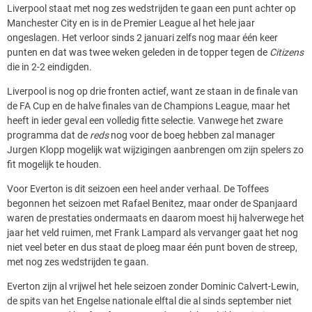
Liverpool staat met nog zes wedstrijden te gaan een punt achter op
Manchester City en is in de Premier League al het hele jaar
ongeslagen. Het verloor sinds 2 januari zelfs nog maar één keer
punten en dat was twee weken geleden in de topper tegen de
Citizens
die in 2-2 eindigden.
Liverpool is nog op drie fronten actief, want ze staan in de finale van
de FA Cup en de halve finales van de Champions League, maar het
heeft in ieder geval een volledig fitte selectie. Vanwege het zware
programma dat de
reds
nog voor de boeg hebben zal manager
Jurgen Klopp mogelijk wat wijzigingen aanbrengen om zijn spelers zo
fit mogelijk te houden.
Voor Everton is dit seizoen een heel ander verhaal. De Toffees
begonnen het seizoen met Rafael Benitez, maar onder de Spanjaard
waren de prestaties ondermaats en daarom moest hij halverwege het
jaar het veld ruimen, met Frank Lampard als vervanger gaat het nog
niet veel beter en dus staat de ploeg maar één punt boven de streep,
met nog zes wedstrijden te gaan.
Everton zijn al vrijwel het hele seizoen zonder Dominic Calvert-Lewin,
de spits van het Engelse nationale elftal die al sinds september niet