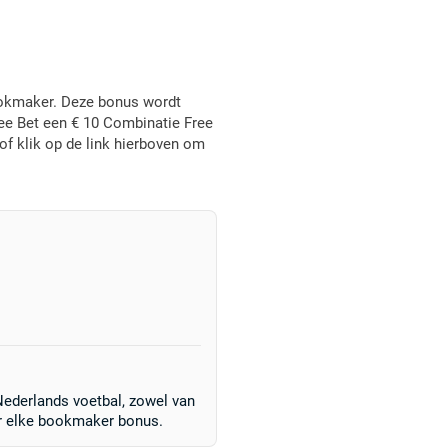
bookmaker. Deze bonus wordt
Free Bet een € 10 Combinatie Free
of klik op de link hierboven om
ederlands voetbal, zowel van
er elke bookmaker bonus.