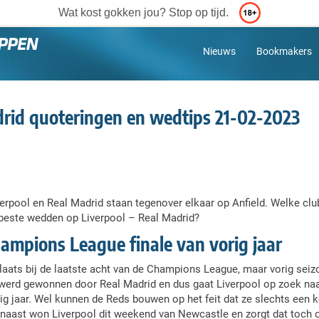
Wat kost gokken jou? Stop op tijd.
Nieuws
Bookmakers
drid quoteringen en wedtips 21-02-2023
iverpool en Real Madrid staan tegenover elkaar op Anfield. Welke clu
beste wedden op Liverpool – Real Madrid?
ampions League finale van vorig jaar
plaats bij de laatste acht van de Champions League, maar vorig sei
ie werd gewonnen door Real Madrid en dus gaat Liverpool op zoek na
ig jaar. Wel kunnen de Reds bouwen op het feit dat ze slechts een 
rnaast won Liverpool dit weekend van Newcastle en zorgt dat toch o