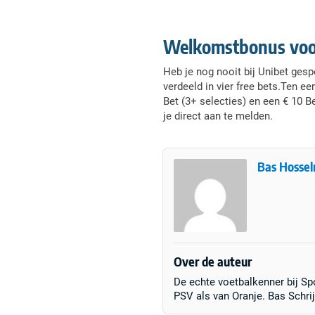
Welkomstbonus voor
Heb je nog nooit bij Unibet ges
verdeeld in vier free bets.Ten e
Bet (3+ selecties) en een € 10 B
je direct aan te melden.
Bas Hosse
Over de auteur
De echte voetbalkenner bij S
PSV als van Oranje. Bas Schr