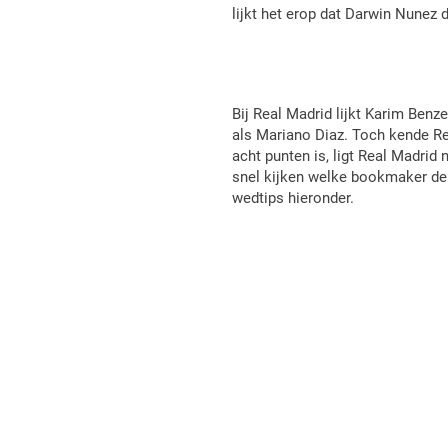
lijkt het erop dat Darwin Nunez
Bij Real Madrid lijkt Karim Ben
als Mariano Diaz. Toch kende R
acht punten is, ligt Real Madri
snel kijken welke bookmaker de
wedtips hieronder.