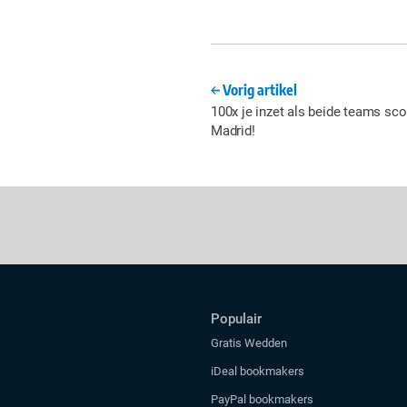
Vorig artikel
100x je inzet als beide teams scor
Madrid!
Populair
Gratis Wedden
iDeal bookmakers
PayPal bookmakers