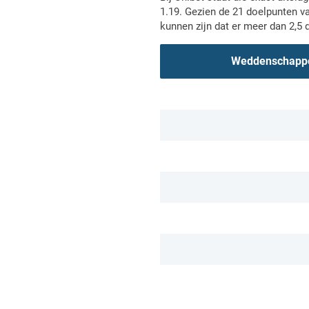
1.19. Gezien de 21 doelpunten v
kunnen zijn dat er meer dan 2,5
Weddenschappe