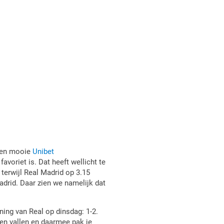
 een mooie
Unibet
voriet is. Dat heeft wellicht te
 terwijl Real Madrid op 3.15
adrid. Daar zien we namelijk dat
ing van Real op dinsdag: 1-2.
ten vallen en daarmee pak je