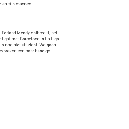
p en zijn mannen.
 Ferland Mendy ontbreekt, net
t gat met Barcelona in La Liga
s nog niet uit zicht. We gaan
espreken een paar handige