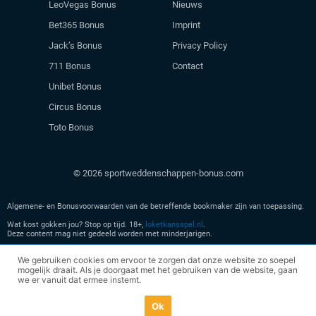
LeoVegas Bonus
Nieuws
Bet365 Bonus
Imprint
Jack’s Bonus
Privacy Policy
711 Bonus
Contact
Unibet Bonus
Circus Bonus
Toto Bonus
© 2026 sportweddenschappen-bonus.com
Algemene- en Bonusvoorwaarden van de betreffende bookmaker zijn van toepassing.
Wat kost gokken jou? Stop op tijd. 18+,
loketkansspel.nl
.
Deze content mag niet gedeeld worden met minderjarigen.
Geen kansspel advertenties meer zien? Verlaat
hier
onze site en leer meer over veilig
We gebruiken cookies om ervoor te zorgen dat onze website zo soepel
spelen.
mogelijk draait. Als je doorgaat met het gebruiken van de website, gaan
we er vanuit dat ermee instemt.
Ok