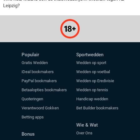
Leipzig?
Populair
Sportwedden
Gratis Wedden
Wedden op sport
iDeal bookmakers
Wedden op voetbal
PayPal bookmakers
Wedden op Eredivisie
Betaalopties bookmakers
Wedden op tennis
Quoteringen
Handicap wedden
Verantwoord Gokken
Bet Builder bookmakers
Betting apps
Wie & Wat
Over Ons
Bonus