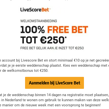
account bij Livescore Bet en stort minimaal €10 op je net gecreëer
rdat je je eerste weddenschap plaatst. Kies een weddenschap met e
r de welkomstbonus tot €250.
Aanmelden bij LiveScore Bet
at je de weddenschap binnen 14 dagen na registratie moet plaatsen,
n en in Nederland te wonen om gebruik te kunnen maken van deze we
nde manier om de nieuwe week met een voorsprong te beginnen!