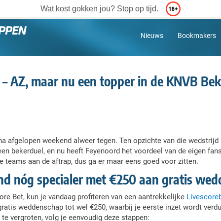
Wat kost gokken jou? Stop op tijd.
Nieuws
Bookmakers
– AZ, maar nu een topper in de KNVB Bek
 afgelopen weekend alweer tegen. Ten opzichte van die wedstrijd i
t een bekerduel, en nu heeft Feyenoord het voordeel van de eigen fa
e teams aan de aftrap, dus ga er maar eens goed voor zitten.
d nóg specialer met €250 aan gratis we
core Bet, kun je vandaag profiteren van een aantrekkelijke
Livescore
ratis weddenschap tot wel €250, waarbij je eerste inzet wordt verd
 te vergroten, volg je eenvoudig deze stappen: