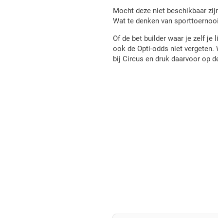
Mocht deze niet beschikbaar zijn
Wat te denken van sporttoernooi
Of de bet builder waar je zelf 
ook de Opti-odds niet vergeten.
bij Circus en druk daarvoor op d