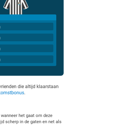
rienden die altijd klaarstaan
lkomstbonus
.
ed wanneer het gaat om deze
jd scherp in de gaten en net als