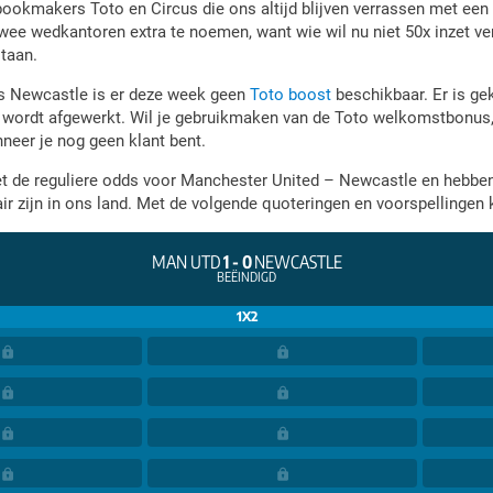
ookmakers Toto en Circus die ons altijd blijven verrassen met een
ee wedkantoren extra te noemen, want wie wil nu niet 50x inzet v
staan.
vs Newcastle is er deze week geen
Toto boost
beschikbaar. Er is ge
 wordt afgewerkt. Wil je gebruikmaken van de Toto welkomstbonus,
eer je nog geen klant bent.
 de reguliere odds voor Manchester United – Newcastle en hebbe
air zijn in ons land. Met de volgende quoteringen en voorspellingen 