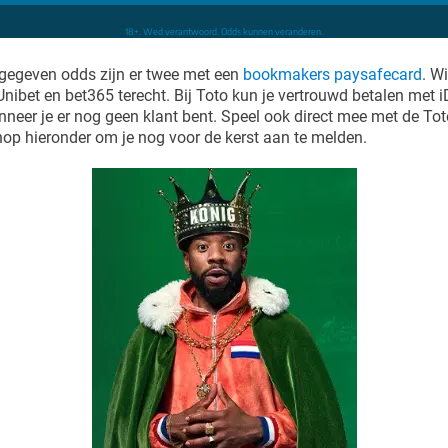
gegeven odds zijn er twee met een
bookmakers paysafecard
. W
nibet en bet365 terecht. Bij Toto kun je vertrouwd betalen met iD
eer je er nog geen klant bent. Speel ook direct mee met de Tot
nop hieronder om je nog voor de kerst aan te melden.