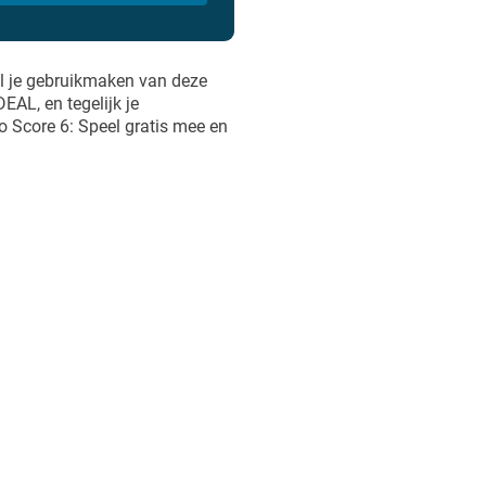
il je gebruikmaken van deze
EAL, en tegelijk je
o Score 6: Speel gratis mee en