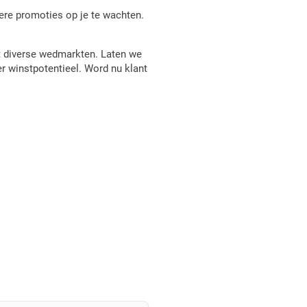
dere promoties op je te wachten.
et diverse wedmarkten. Laten we
r winstpotentieel. Word nu klant