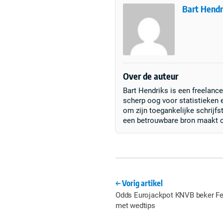
Bart Hendr
Over de auteur
Bart Hendriks is een freelanc
scherp oog voor statistieken e
om zijn toegankelijke schrijf
een betrouwbare bron maakt 
Vorig artikel
Odds Eurojackpot KNVB beker F
met wedtips