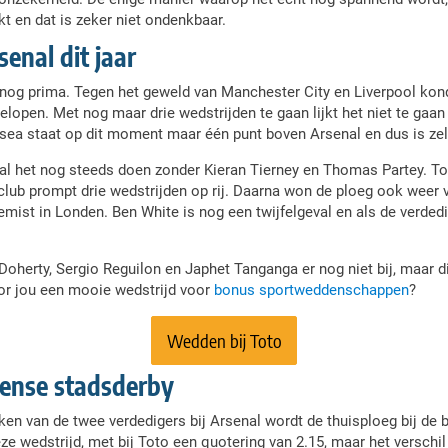
t en dat is zeker niet ondenkbaar.
enal dit jaar
r nog prima. Tegen het geweld van Manchester City en Liverpool kon
gelopen. Met nog maar drie wedstrijden te gaan lijkt het niet te gaa
sea staat op dit moment maar één punt boven Arsenal en dus is zelf
al het nog steeds doen zonder Kieran Tierney en Thomas Partey. T
club prompt drie wedstrijden op rij. Daarna won de ploeg ook weer 
ist in Londen. Ben White is nog een twijfelgeval en als de verdedige
 Doherty, Sergio Reguilon en Japhet Tanganga er nog niet bij, maar d
oor jou een mooie wedstrijd voor
bonus sportweddenschappen
?
Wedden bij Toto
ense stadsderby
en van de twee verdedigers bij Arsenal wordt de thuisploeg bij de 
ze wedstrijd, met bij Toto een quotering van 2.15, maar het verschil