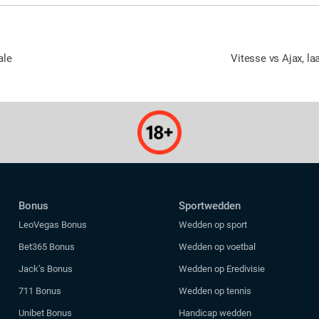
ale
Vitesse vs Ajax, l
Bonus
Sportwedden
LeoVegas Bonus
Wedden op sport
Bet365 Bonus
Wedden op voetbal
Jack’s Bonus
Wedden op Eredivisie
711 Bonus
Wedden op tennis
Unibet Bonus
Handicap wedden