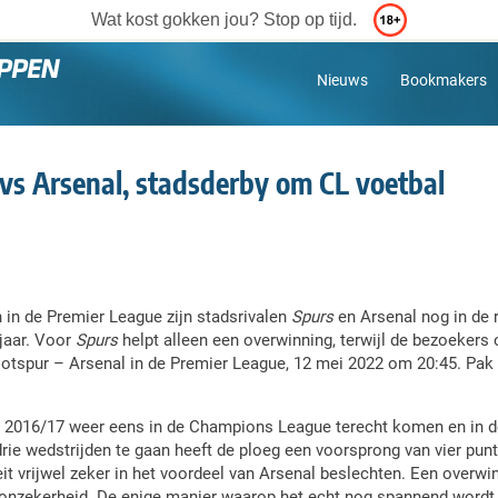
Wat kost gokken jou? Stop op tijd.
Nieuws
Bookmakers
vs Arsenal, stadsderby om CL voetbal
 in de Premier League zijn stadsrivalen
Spurs
en Arsenal nog in de r
jaar. Voor
Spurs
helpt alleen een overwinning, terwijl de bezoekers o
otspur – Arsenal in de Premier League, 12 mei 2022 om 20:45. Pak
ds 2016/17 weer eens in de Champions League terecht komen en in d
drie wedstrijden te gaan heeft de ploeg een voorsprong van vier pu
eit vrijwel zeker in het voordeel van Arsenal beslechten. Een overw
de onzekerheid. De enige manier waarop het echt nog spannend wordt