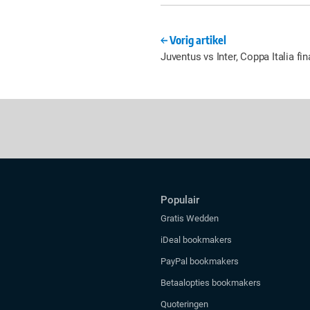
Vorig artikel
Juventus vs Inter, Coppa Italia fin
Populair
Gratis Wedden
iDeal bookmakers
PayPal bookmakers
Betaalopties bookmakers
Quoteringen