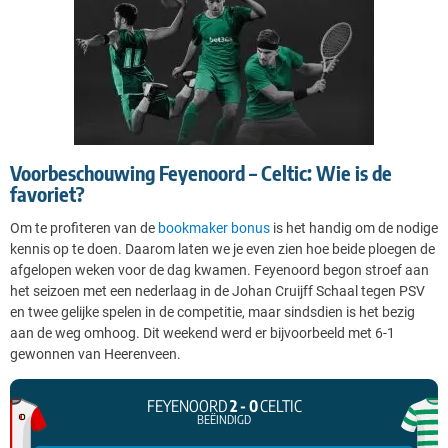
Voorbeschouwing Feyenoord – Celtic: Wie is de
favoriet?
Om te profiteren van de
bookmaker bonus
is het handig om de nodige
kennis op te doen. Daarom laten we je even zien hoe beide ploegen de
afgelopen weken voor de dag kwamen. Feyenoord begon stroef aan
het seizoen met een nederlaag in de Johan Cruijff Schaal tegen PSV
en twee gelijke spelen in de competitie, maar sindsdien is het bezig
aan de weg omhoog. Dit weekend werd er bijvoorbeeld met 6-1
gewonnen van Heerenveen.