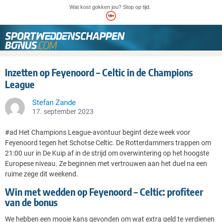
Wat kost gokken jou? Stop op tijd.
Inzetten op Feyenoord – Celtic in de Champions
League
Stefan Zande
17. september 2023
#ad Het Champions League-avontuur begint deze week voor
Feyenoord tegen het Schotse Celtic. De Rotterdammers trappen om
21:00 uur in De Kuip af in de strijd om overwintering op het hoogste
Europese niveau. Ze beginnen met vertrouwen aan het duel na een
ruime zege dit weekend.
Win met wedden op Feyenoord – Celtic: profiteer
van de bonus
We hebben een mooie kans gevonden om wat extra geld te verdienen