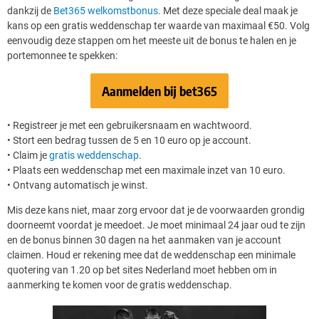
dankzij de
Bet365 welkomstbonus
. Met deze speciale deal maak je
kans op een gratis weddenschap ter waarde van maximaal €50. Volg
eenvoudig deze stappen om het meeste uit de bonus te halen en je
portemonnee te spekken:
Aanmelden bij bet365
• Registreer je met een gebruikersnaam en wachtwoord.
• Stort een bedrag tussen de 5 en 10 euro op je account.
• Claim je
gratis weddenschap
.
• Plaats een weddenschap met een maximale inzet van 10 euro.
• Ontvang automatisch je winst.
Mis deze kans niet, maar zorg ervoor dat je de voorwaarden grondig
doorneemt voordat je meedoet. Je moet minimaal 24 jaar oud te zijn
en de bonus binnen 30 dagen na het aanmaken van je account
claimen. Houd er rekening mee dat de weddenschap een minimale
quotering van 1.20 op bet sites Nederland moet hebben om in
aanmerking te komen voor de gratis weddenschap.