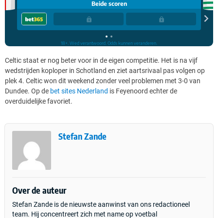
Celtic staat er nog beter voor in de eigen competitie. Het is na vijf
wedstrijden koploper in Schotland en ziet aartsrivaal pas volgen op
plek 4. Celtic won dit weekend zonder veel problemen met 3-0 van
Dundee. Op de
bet sites Nederland
is Feyenoord echter de
overduidelijke favoriet.
Stefan Zande
Over de auteur
Stefan Zande is de nieuwste aanwinst van ons redactioneel
team. Hij concentreert zich met name op voetbal