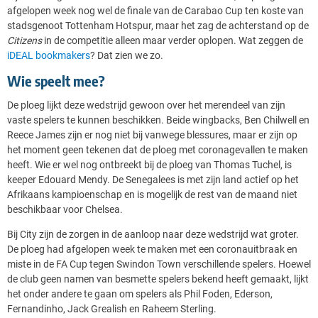
afgelopen week nog wel de finale van de Carabao Cup ten koste van
stadsgenoot Tottenham Hotspur, maar het zag de achterstand op de
Citizens
in de competitie alleen maar verder oplopen.
Wat zeggen de
iDEAL bookmakers
? Dat zien we zo.
Wie speelt mee?
De ploeg lijkt deze wedstrijd gewoon over het merendeel van zijn
vaste spelers te kunnen beschikken. Beide wingbacks, Ben Chilwell en
Reece James zijn er nog niet bij vanwege blessures, maar er zijn op
het moment geen tekenen dat de ploeg met coronagevallen te maken
heeft. Wie er wel nog ontbreekt bij de ploeg van Thomas Tuchel, is
keeper Edouard Mendy. De Senegalees is met zijn land actief op het
Afrikaans kampioenschap en is mogelijk de rest van de maand niet
beschikbaar voor Chelsea.
Bij City zijn de zorgen in de aanloop naar deze wedstrijd wat groter.
De ploeg had afgelopen week te maken met een coronauitbraak en
miste in de FA Cup tegen Swindon Town verschillende spelers. Hoewel
de club geen namen van besmette spelers bekend heeft gemaakt, lijkt
het onder andere te gaan om spelers als Phil Foden, Ederson,
Fernandinho, Jack Grealish en Raheem Sterling.