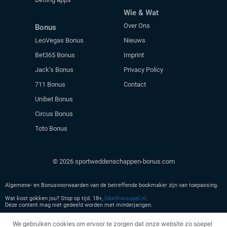
Wie & Wat
Over Ons
Bonus
LeoVegas Bonus
Nieuws
Bet365 Bonus
Imprint
Jack’s Bonus
Privacy Policy
711 Bonus
Contact
Unibet Bonus
Circus Bonus
Toto Bonus
© 2026 sportweddenschappen-bonus.com
Algemene- en Bonusvoorwaarden van de betreffende bookmaker zijn van toepassing.
Wat kost gokken jou? Stop op tijd. 18+,
loketkansspel.nl
.
Deze content mag niet gedeeld worden met minderjarigen.
Geen kansspel advertenties meer zien? Verlaat
hier
onze site en leer meer over veilig
We gebruiken cookies om ervoor te zorgen dat onze website zo soepel
spelen.