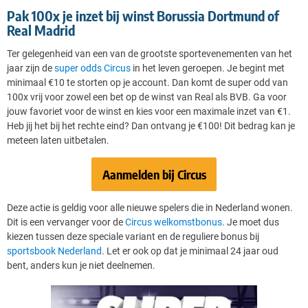
Pak 100x je inzet bij winst Borussia Dortmund of
Real Madrid
Ter gelegenheid van een van de grootste sportevenementen van het
jaar zijn de
super odds Circus
in het leven geroepen. Je begint met
minimaal €10 te storten op je account. Dan komt de super odd van
100x vrij voor zowel een bet op de winst van Real als BVB. Ga voor
jouw favoriet voor de winst en kies voor een maximale inzet van €1.
Heb jij het bij het rechte eind? Dan ontvang je €100! Dit bedrag kan je
meteen laten uitbetalen.
Aanmelden bij Circus
Deze actie is geldig voor alle nieuwe spelers die in Nederland wonen.
Dit is een vervanger voor de
Circus welkomstbonus
. Je moet dus
kiezen tussen deze speciale variant en de reguliere bonus bij
sportsbook Nederland
. Let er ook op dat je minimaal 24 jaar oud
bent, anders kun je niet deelnemen.