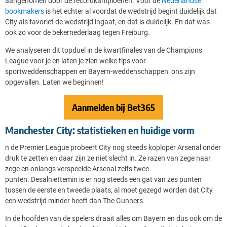
aangenomen door de recordkampioenen. Voor de
Nederlandse
bookmakers
is het echter al voordat de wedstrijd begint duidelijk dat
City als favoriet de wedstrijd ingaat, en dat is duidelijk. En dat was
ook zo voor de bekernederlaag tegen Freiburg.
We analyseren dit topduel in de kwartfinales van de Champions
League voor je en laten je zien welke tips voor
sportweddenschappen en Bayern-weddenschappen ons zijn
opgevallen. Laten we beginnen!
Aanmelden bij Bet365
Manchester City: statistieken en huidige vorm
n de Premier League probeert City nog steeds koploper Arsenal onder
druk te zetten en daar zijn ze niet slecht in. Ze razen van zege naar
zege en onlangs verspeelde Arsenal zelfs twee
punten. Desalniettemin is er nog steeds een gat van zes punten
tussen de eerste en tweede plaats, al moet gezegd worden dat City
een wedstrijd minder heeft dan The Gunners.
In de hoofden van de spelers draait alles om Bayern en dus ook om de