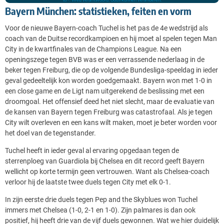
Bayern München: statistieken, feiten en vorm
Voor de nieuwe Bayern-coach Tuchel is het pas de 4e wedstrijd als
coach van de Duitse recordkampioen en hij moet al spelen tegen Man
City in de kwartfinales van de Champions League. Na een
openingszege tegen BVB was er een verrassende nederlaag in de
beker tegen Freiburg, die op de volgende Bundesliga-speeldag in ieder
geval gedeeltelijk kon worden goedgemaakt. Bayern won met 1-0 in
een close game en de Ligt nam uitgerekend de beslissing met een
droomgoal. Het offensief deed het niet slecht, maar de evaluatie van
de kansen van Bayern tegen Freiburg was catastrofaal. Als je tegen
City wilt overleven en een kans wilt maken, moet je beter worden voor
het doel van de tegenstander.
Tuchel heeft in ieder geval al ervaring opgedaan tegen de
sterrenploeg van Guardiola bij Chelsea en dit record geeft Bayern
wellicht op korte termijn geen vertrouwen. Want als Chelsea-coach
verloor hij de laatste twee duels tegen City met elk 0-1.
In zijn eerste drie duels tegen Pep and the Skyblues won Tuchel
immers met Chelsea (1-0, 2-1 en 1-0). Zijn palmares is dan ook
positief, hij heeft drie van de vijf duels gewonnen. Wat we hier duidelijk