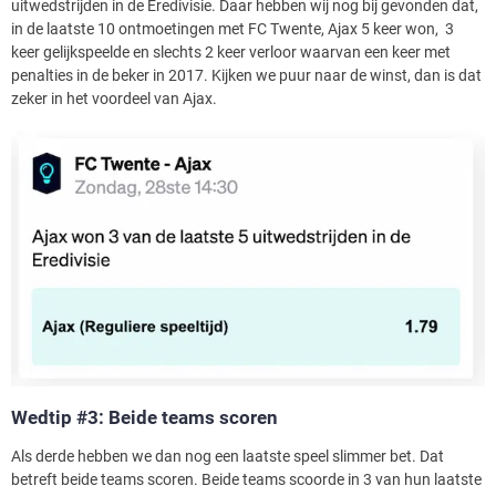
uitwedstrijden in de Eredivisie. Daar hebben wij nog bij gevonden dat,
in de laatste 10 ontmoetingen met FC Twente, Ajax 5 keer won, 3
keer gelijkspeelde en slechts 2 keer verloor waarvan een keer met
penalties in de beker in 2017. Kijken we puur naar de winst, dan is dat
zeker in het voordeel van Ajax.
Wedtip #3: Beide teams scoren
Als derde hebben we dan nog een laatste speel slimmer bet. Dat
betreft beide teams scoren. Beide teams scoorde in 3 van hun laatste