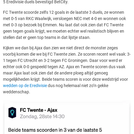
5 Eredivisie duels bevestigd BetCity.
FC Twente scoorde zelfs 12 goals in de laatste 3 duels, ze wonnen
met 0-5 van RKC Waalwijk, versloegen NEC met 4-0 en wonnen ook
met 0-3 op bezoek bij Emmen. Nu laat dat ook zien dat FC Twente
geen tegen goals krijgt, we moeten echter wel realistisch blijven en
stellen dat er geen top teams in dat lijstje staan.
Kijken we dan bij Ajax dan zien we niet direct de monster zeges
voorbij komen die we bij FC Twente zien. Ze scoren recent wel vaak: 3-
1 tegen FC Utrecht en 3-2 tegen FC Groningen. Daar voor werd er
echter ook 0-0 gespeeld tegen AZ. Ajax en Twente scoren dus vaak
maar Ajax laat ook zien dat de andere ploeg altijd genoeg
mogelijkheden krijgt. Beide teams scoren is voor deze wedstrijd voor
wedden op de Eredivisie
dus nog helemaal niet zo’n gekke
weddenschap.