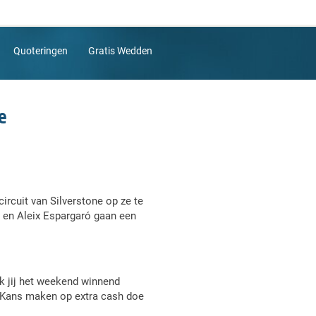
Quoteringen
Gratis Wedden
e
ircuit van Silverstone op ze te
 en Aleix Espargaró gaan een
ok jij het weekend winnend
n. Kans maken op extra cash doe