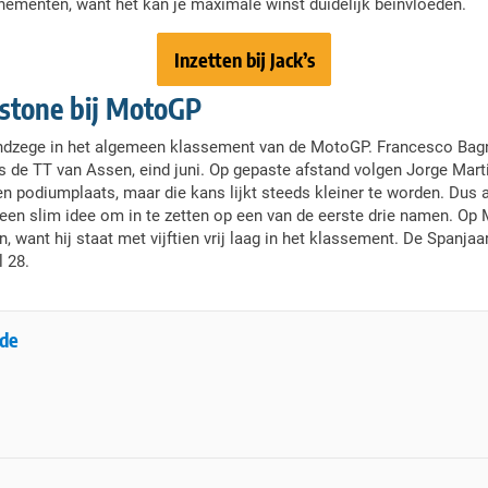
enementen, want het kan je maximale winst duidelijk beïnvloeden.
Inzetten bij Jack’s
rstone bij MotoGP
 eindzege in het algemeen klassement van de MotoGP. Francesco Bagn
ns de TT van Assen, eind juni. Op gepaste afstand volgen Jorge Mar
en podiumplaats, maar die kans lijkt steeds kleiner te worden. Dus a
t een slim idee om in te zetten op een van de eerste drie namen. Op
n, want hij staat met vijftien vrij laag in het klassement. De Spanj
l 28.
nde