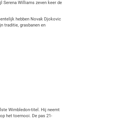
ijl Serena Williams zeven keer de
ecentelijk hebben Novak Djokovic
 traditie, grasbanen en
lste Wimbledon-titel. Hij neemt
r op het toernooi. De pas 21-