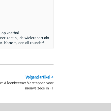
e op voetbal
er kent hij de wielersport als
. Kortom, een all-rounder!
Volgend artikel
je: Alleenheerser Verstappen voor
nieuwe zege in F1