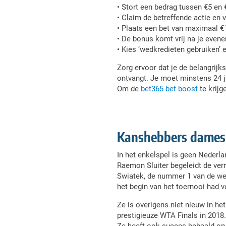
• Stort een bedrag tussen €5 en 
• Claim de betreffende actie en v
• Plaats een bet van maximaal €
• De bonus komt vrij na je even
• Kies ‘wedkredieten gebruiken’ 
Zorg ervoor dat je de belangrijk
ontvangt. Je moet minstens 24 j
Om de
bet365 bet boost
te krijg
Kanshebbers dames
In het enkelspel is geen Nederl
Raemon Sluiter begeleidt de verr
Swiatek, de nummer 1 van de were
het begin van het toernooi had vo
Ze is overigens niet nieuw in h
prestigieuze WTA Finals in 2018