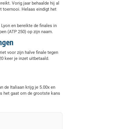
eikt. Vorig jaar behaalde hij al
t toernooi. Helaas eindigt het
Lyon en bereikte de finales in
pen (ATP 250) op zijn naam.
ingen
iet voor zijn halve finale tegen
0 keer je inzet uitbetaald.
 de Italiaan krijg je 5.00x en
ls het gaat om de grootste kans