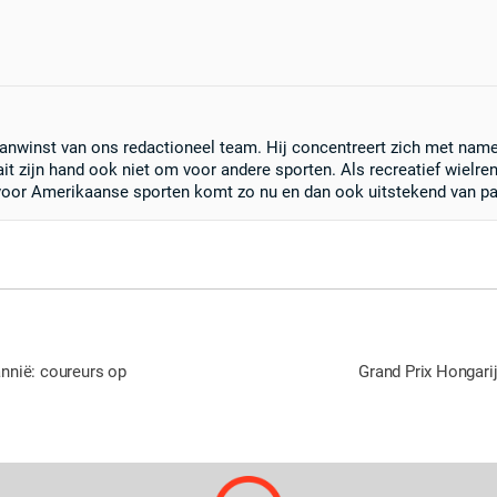
anwinst van ons redactioneel team. Hij concentreert zich met nam
 zijn hand ook niet om voor andere sporten. Als recreatief wielrenn
 voor Amerikaanse sporten komt zo nu en dan ook uitstekend van pas
annië: coureurs op
Grand Prix Hongari