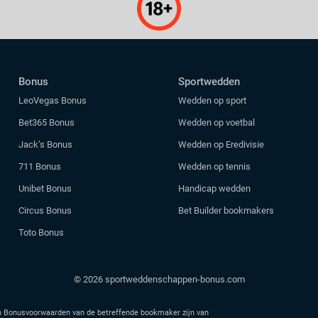
Bonus
Sportwedden
LeoVegas Bonus
Wedden op sport
Bet365 Bonus
Wedden op voetbal
Jack’s Bonus
Wedden op Eredivisie
711 Bonus
Wedden op tennis
Unibet Bonus
Handicap wedden
Circus Bonus
Bet Builder bookmakers
Toto Bonus
© 2026 sportweddenschappen-bonus.com
 Bonusvoorwaarden van de betreffende bookmaker zijn van