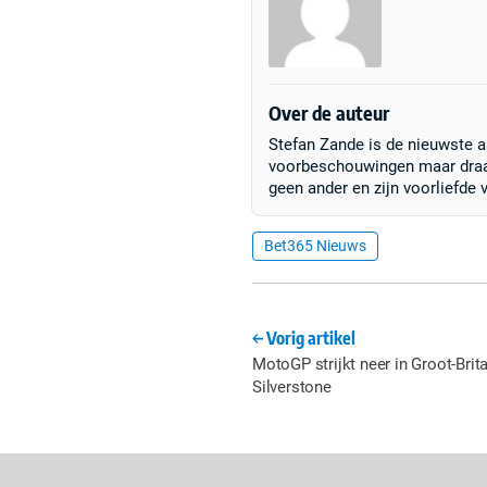
Over de auteur
Stefan Zande is de nieuwste a
voorbeschouwingen maar draait
geen ander en zijn voorliefde
Bet365 Nieuws
Vorig artikel
MotoGP strijkt neer in Groot-Brit
Silverstone