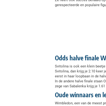
Ze heeft ook succes behaald op G
gerespecteerde en populaire fig
Odds halve finale W
Svitolina is ook een klein beetj
Svitolina, dan krijg je 2.10 keer
eerst in haar loopbaan in de hal
In de andere halve finale staan
zege van Sabalenka krijg je 1.61 
Oude winnaars en 
Wimbledon, een van de meest pr