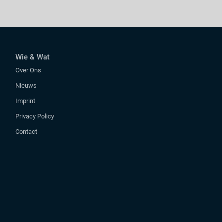
Wie & Wat
Over Ons
Nieuws
Imprint
Privacy Policy
Contact