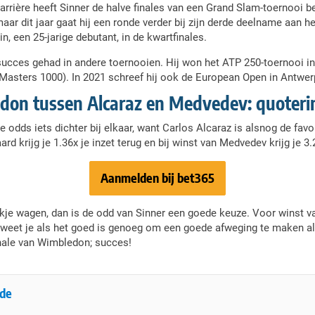
carrière heeft Sinner de halve finales van een Grand Slam-toernooi ber
ar dit jaar gaat hij een ronde verder bij zijn derde deelname aan he
, een 25-jarige debutant, in de kwartfinales.
 succes gehad in andere toernooien. Hij won het ATP 250-toernooi in 
asters 1000). In 2021 schreef hij ook de European Open in Antwer
edon tussen Alcaraz en Medvedev: quoter
de odds iets dichter bij elkaar, want Carlos Alcaraz is alsnog de favor
d krijg je 1.36x je inzet terug en bij winst van Medvedev krijg je 3.2
Aanmelden bij bet365
okje wagen, dan is de odd van Sinner een goede keuze. Voor winst van
 weet je als het goed is genoeg om een goede afweging te maken a
inale van Wimbledon; succes!
nde