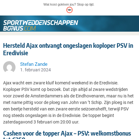
Wat kost gokken jou? Stop op tijd.
Hersteld Ajax ontvangt ongeslagen koploper PSV in
Eredivisie
Stefan Zande
1. februari 2024
Ajax wacht een zware kluif komend weekend in de Eredivisie.
Koploper PSV komt op bezoek. Dat zijn altijd al zware wedstrijden
voor zowel de Amsterdammers als de Eindhovenaren, maar nu is het
met name pittig voor de ploeg van John van ’t Schip. Zijn ploeg is net
een beetje hersteld van een zware eerste seizoenshelft, terwijl PSV
nog steeds ongeslagen is in de Eredivisie. De topper begint
zaterdagavond 3 februari om 20:00 uur.
Cashen voor de topper Ajax – PSV: welkomstbonus