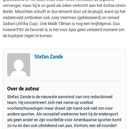
vervanger, maar hij is zo goed als zeker verkocht aan het Duitse Union
Berlin. Misschien schuift er dus iemand door uit de jeugd, want op het
middenveld ontbreken ook Joey Veerman (geblesseerd) en Ismael
Saibari (Afrika Cup). Ook Malik Tillman is nog een twijfelgeval. Dus
hoewel PSV de favoriet is, is het voor Ajax geen verkeerd moment om
de koploper tegen te komen.
Stefan Zande
Over de auteur
Stefan Zande is de nieuwste aanwinst van ons redactioneel
team. Hij concentreert zich met name op voetbal
voorbeschouwingen maar draait zijn hand ook niet om voor
andere sporten. Als recreatief wielrenner kent hij de wielersport
als geen ander en zijn voorliefde voor Amerikaanse sporten komt
zo nu en dan ook uitstekend van pas. Kortom, een all-rounder!