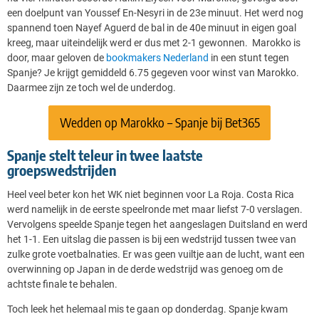
een doelpunt van Youssef En-Nesyri in de 23e minuut. Het werd nog
spannend toen Nayef Aguerd de bal in de 40e minuut in eigen goal
kreeg, maar uiteindelijk werd er dus met 2-1 gewonnen. Marokko is
door, maar geloven de
bookmakers Nederland
in een stunt tegen
Spanje? Je krijgt gemiddeld 6.75 gegeven voor winst van Marokko.
Daarmee zijn ze toch wel de underdog.
Wedden op Marokko – Spanje bij Bet365
Spanje stelt teleur in twee laatste
groepswedstrijden
Heel veel beter kon het WK niet beginnen voor La Roja. Costa Rica
werd namelijk in de eerste speelronde met maar liefst 7-0 verslagen.
Vervolgens speelde Spanje tegen het aangeslagen Duitsland en werd
het 1-1. Een uitslag die passen is bij een wedstrijd tussen twee van
zulke grote voetbalnaties. Er was geen vuiltje aan de lucht, want een
overwinning op Japan in de derde wedstrijd was genoeg om de
achtste finale te behalen.
Toch leek het helemaal mis te gaan op donderdag. Spanje kwam