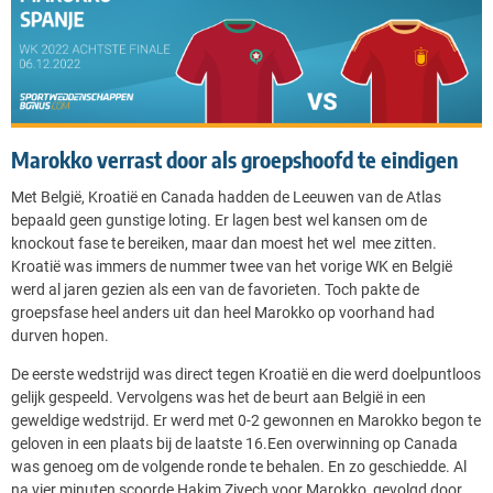
Marokko verrast door als groepshoofd te eindigen
Met België, Kroatië en Canada hadden de Leeuwen van de Atlas
bepaald geen gunstige loting. Er lagen best wel kansen om de
knockout fase te bereiken, maar dan moest het wel mee zitten.
Kroatië was immers de nummer twee van het vorige WK en België
werd al jaren gezien als een van de favorieten. Toch pakte de
groepsfase heel anders uit dan heel Marokko op voorhand had
durven hopen.
De eerste wedstrijd was direct tegen Kroatië en die werd doelpuntloos
gelijk gespeeld. Vervolgens was het de beurt aan België in een
geweldige wedstrijd. Er werd met 0-2 gewonnen en Marokko begon te
geloven in een plaats bij de laatste 16.Een overwinning op Canada
was genoeg om de volgende ronde te behalen. En zo geschiedde. Al
na vier minuten scoorde Hakim Ziyech voor Marokko, gevolgd door