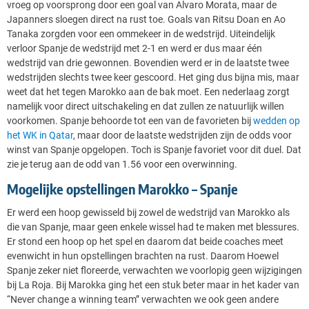
vroeg op voorsprong door een goal van Alvaro Morata, maar de
Japanners sloegen direct na rust toe. Goals van Ritsu Doan en Ao
Tanaka zorgden voor een ommekeer in de wedstrijd. Uiteindelijk
verloor Spanje de wedstrijd met 2-1 en werd er dus maar één
wedstrijd van drie gewonnen. Bovendien werd er in de laatste twee
wedstrijden slechts twee keer gescoord. Het ging dus bijna mis, maar
weet dat het tegen Marokko aan de bak moet. Een nederlaag zorgt
namelijk voor direct uitschakeling en dat zullen ze natuurlijk willen
voorkomen. Spanje behoorde tot een van de favorieten bij
wedden op
het WK in Qatar
, maar door de laatste wedstrijden zijn de odds voor
winst van Spanje opgelopen. Toch is Spanje favoriet voor dit duel. Dat
zie je terug aan de odd van 1.56 voor een overwinning.
Mogelijke opstellingen Marokko – Spanje
Er werd een hoop gewisseld bij zowel de wedstrijd van Marokko als
die van Spanje, maar geen enkele wissel had te maken met blessures.
Er stond een hoop op het spel en daarom dat beide coaches meet
evenwicht in hun opstellingen brachten na rust. Daarom Hoewel
Spanje zeker niet floreerde, verwachten we voorlopig geen wijzigingen
bij La Roja. Bij Marokka ging het een stuk beter maar in het kader van
“Never change a winning team” verwachten we ook geen andere