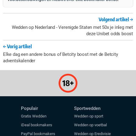
Volgend artikel
Wedden op Nederland - Verenigde Staten met 50x je inleg met
deze Unibet odds boost
Vorig artikel
Elke dag een andere bonus of Betcity boost met de Betcity
adventskalender
Populair
Sportwedden
Gratis Wedden
Wedden op sport
iDeal bookmakers
Wedden op voetbal
PayPal bookmakers
Wedden op Eredivisie