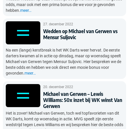
odds, maar ook met een prima bonus die we voor je gevonden
hebben.
meer…
27. december 2022
Wedden op Michael van Gerwen vs
Mensur Suljovic
Na een (lange) kerstbreak is het WK Darts weer hervat. De eerste
darters kwamen al in actie op dinsdag, maar op woensdag speelt
Michael van Gerwen tegen Mensur Suljovic. Hier bespreken we de
beste odds en hebben we ook direct een mooie bonus voor
gevonden.
meer…
20. december 2022
Michael van Gerwen – Lewis
Williams: 50x inzet bij WK winst Van
Gerwen
Het is zover! Michael van Gerwen, toch wel topfavorieten van dit
WK Darts, komt op woensdag in actie. MVG speelt zijn eerste
wedstrijd tegen Lewis Williams en wij bespreken hier de beste odds